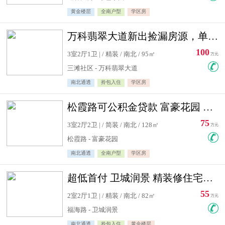
黄金楼层
全南户型
学区房
万科翡翠大道新出捡漏房源，单价10500精装修
100
3室2厅1卫 | / 精装 / 南北 / 95㎡
万元
三滩社区 - 万科翡翠大道
南北通透
拎包入住
学区房
松霞路可公积金贷款 富豪花园 复式住宅急售送小棚
75
3室2厅2卫 | / 简装 / 南北 / 128㎡
万元
松霞路 - 富豪花园
南北通透
全南户型
学区房
超低首付 卫城润景 精装修住宅急售 可公积金贷款
55
2室2厅1卫 | / 精装 / 南北 / 82㎡
万元
福海路 - 卫城润景
南北通透
拎包入住
黄金楼层