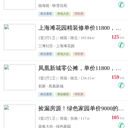
福海路 - 映雪佳苑
南北通透
拎包入住
学区房
上海滩花园精装修单价11800，价格最低的两居室，无敌视野
125
2室2厅1卫 | / 精装 / 南北 / 105.84㎡
万元
三滩社区 - 上海滩花园
南北通透
拎包入住
学区房
凤凰新城零公摊，单价11800，白银楼层，一个车库另算
159
3室2厅2卫 | / 简装 / 南北 / 134.15㎡
万元
初家 - 凤凰新城
南北通透
黄金楼层
学区房
捡漏房源！绿色家园单价9000的大三居，实验小学永明双学区
105
3室2厅1卫 | / 简装 / 东南 / 117㎡
万元
迎春大街 - 绿色家园