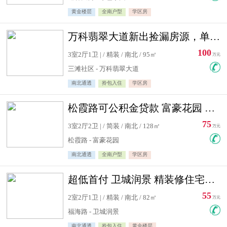
黄金楼层
全南户型
学区房
万科翡翠大道新出捡漏房源，单价10500精装修
100
3室2厅1卫 | / 精装 / 南北 / 95㎡
万元
三滩社区 - 万科翡翠大道
南北通透
拎包入住
学区房
松霞路可公积金贷款 富豪花园 复式住宅急售送小棚
75
3室2厅2卫 | / 简装 / 南北 / 128㎡
万元
松霞路 - 富豪花园
南北通透
全南户型
学区房
超低首付 卫城润景 精装修住宅急售 可公积金贷款
55
2室2厅1卫 | / 精装 / 南北 / 82㎡
万元
福海路 - 卫城润景
南北通透
拎包入住
黄金楼层