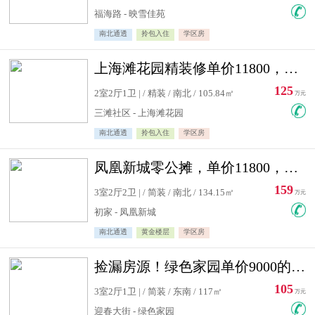
福海路 - 映雪佳苑
南北通透
拎包入住
学区房
上海滩花园精装修单价11800，价格最低的两居室，无敌视野
125
2室2厅1卫 | / 精装 / 南北 / 105.84㎡
万元
三滩社区 - 上海滩花园
南北通透
拎包入住
学区房
凤凰新城零公摊，单价11800，白银楼层，一个车库另算
159
3室2厅2卫 | / 简装 / 南北 / 134.15㎡
万元
初家 - 凤凰新城
南北通透
黄金楼层
学区房
捡漏房源！绿色家园单价9000的大三居，实验小学永明双学区
105
3室2厅1卫 | / 简装 / 东南 / 117㎡
万元
迎春大街 - 绿色家园