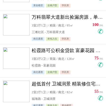
黄金楼层
全南户型
学区房
万科翡翠大道新出捡漏房源，单价10500精装修
100
3室2厅1卫 | / 精装 / 南北 / 95㎡
万元
三滩社区 - 万科翡翠大道
南北通透
拎包入住
学区房
松霞路可公积金贷款 富豪花园 复式住宅急售送小棚
75
3室2厅2卫 | / 简装 / 南北 / 128㎡
万元
松霞路 - 富豪花园
南北通透
全南户型
学区房
超低首付 卫城润景 精装修住宅急售 可公积金贷款
55
2室2厅1卫 | / 精装 / 南北 / 82㎡
万元
福海路 - 卫城润景
南北通透
拎包入住
黄金楼层