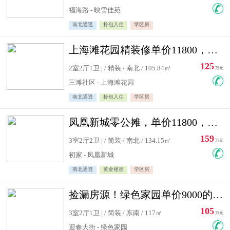
福海路 - 映雪佳苑
南北通透
拎包入住
学区房
上海滩花园精装修单价11800，价格最低的两居室，无敌视野
125
2室2厅1卫 | / 精装 / 南北 / 105.84㎡
万元
三滩社区 - 上海滩花园
南北通透
拎包入住
学区房
凤凰新城零公摊，单价11800，白银楼层，一个车库另算
159
3室2厅2卫 | / 简装 / 南北 / 134.15㎡
万元
初家 - 凤凰新城
南北通透
黄金楼层
学区房
捡漏房源！绿色家园单价9000的大三居，实验小学永明双学区
105
3室2厅1卫 | / 简装 / 东南 / 117㎡
万元
迎春大街 - 绿色家园