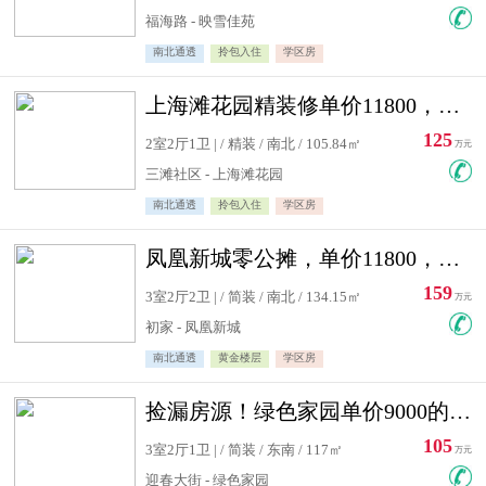
福海路 - 映雪佳苑
南北通透
拎包入住
学区房
上海滩花园精装修单价11800，价格最低的两居室，无敌视野
125
2室2厅1卫 | / 精装 / 南北 / 105.84㎡
万元
三滩社区 - 上海滩花园
南北通透
拎包入住
学区房
凤凰新城零公摊，单价11800，白银楼层，一个车库另算
159
3室2厅2卫 | / 简装 / 南北 / 134.15㎡
万元
初家 - 凤凰新城
南北通透
黄金楼层
学区房
捡漏房源！绿色家园单价9000的大三居，实验小学永明双学区
105
3室2厅1卫 | / 简装 / 东南 / 117㎡
万元
迎春大街 - 绿色家园