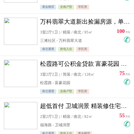
黄金楼层
全南户型
学区房
万科翡翠大道新出捡漏房源，单价10500精装修
100
3室2厅1卫 | / 精装 / 南北 / 95㎡
万元
三滩社区 - 万科翡翠大道
南北通透
拎包入住
学区房
松霞路可公积金贷款 富豪花园 复式住宅急售送小棚
75
3室2厅2卫 | / 简装 / 南北 / 128㎡
万元
松霞路 - 富豪花园
南北通透
全南户型
学区房
超低首付 卫城润景 精装修住宅急售 可公积金贷款
55
2室2厅1卫 | / 精装 / 南北 / 82㎡
万元
福海路 - 卫城润景
南北通透
拎包入住
黄金楼层