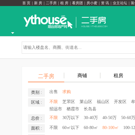
首 页
|
新 房
|
二手房
|
租 房
|
看房团
|
房小蜜
|
资 讯
|
业主论坛
|
装
商铺
租房
二手房
出售
求购
类别 :
不限
芝罘区
莱山区
福山区
开发区
区域 :
招远市
栖霞市
长岛县
不限
30万以下
30-40万
40-50万
50-60
总价 :
不限
60㎡以下
60-80㎡
80-100㎡
100-1
面积 :