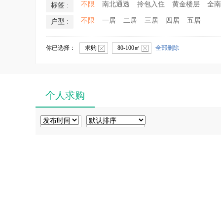
不限
南北通透
拎包入住
黄金楼层
全南
标签 :
不限
一居
二居
三居
四居
五居
户型 :
你已选择：
求购
80-100㎡
全部删除
个人求购