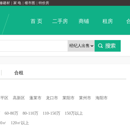
修建材
|
家 电
|
楼市图
|
特价房
首 页
二手房
商铺
租房
合租
牟平区
高新区
蓬莱市
龙口市
莱阳市
莱州市
海阳市
万
60-80万
80-110万
110-150万
150万以上
20㎡
120㎡以上