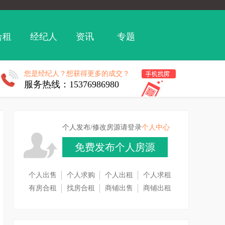
合租
经纪人
资讯
专题
您是经纪人？想获得更多的成交？
服务热线：15376986980
个人发布/修改房源请登录
个人中心
免费发布个人房源
个人出售
个人求购
个人出租
个人求租
有房合租
找房合租
商铺出售
商铺出租