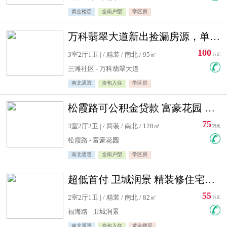
黄金楼层
全南户型
学区房
万科翡翠大道新出捡漏房源，单价10500精装修
100
3室2厅1卫 | / 精装 / 南北 / 95㎡
万元
三滩社区 - 万科翡翠大道
南北通透
拎包入住
学区房
松霞路可公积金贷款 富豪花园 复式住宅急售送小棚
75
3室2厅2卫 | / 简装 / 南北 / 128㎡
万元
松霞路 - 富豪花园
南北通透
全南户型
学区房
超低首付 卫城润景 精装修住宅急售 可公积金贷款
55
2室2厅1卫 | / 精装 / 南北 / 82㎡
万元
福海路 - 卫城润景
南北通透
拎包入住
黄金楼层