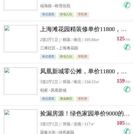
福海路 - 映雪佳苑
南北通透
拎包入住
学区房
上海滩花园精装修单价11800，价格最低的两居室，无敌视野
125
2室2厅1卫 | / 精装 / 南北 / 105.84㎡
万元
三滩社区 - 上海滩花园
南北通透
拎包入住
学区房
凤凰新城零公摊，单价11800，白银楼层，一个车库另算
159
3室2厅2卫 | / 简装 / 南北 / 134.15㎡
万元
初家 - 凤凰新城
南北通透
黄金楼层
学区房
捡漏房源！绿色家园单价9000的大三居，实验小学永明双学区
105
3室2厅1卫 | / 简装 / 东南 / 117㎡
万元
迎春大街 - 绿色家园