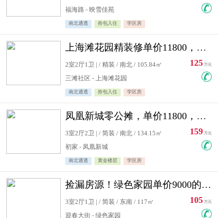
福海路 - 映雪佳苑
南北通透
拎包入住
学区房
上海滩花园精装修单价11800，价格最低的两居室，无敌视野
125
2室2厅1卫 | / 精装 / 南北 / 105.84㎡
万元
三滩社区 - 上海滩花园
南北通透
拎包入住
学区房
凤凰新城零公摊，单价11800，白银楼层，一个车库另算
159
3室2厅2卫 | / 简装 / 南北 / 134.15㎡
万元
初家 - 凤凰新城
南北通透
黄金楼层
学区房
捡漏房源！绿色家园单价9000的大三居，实验小学永明双学区
105
3室2厅1卫 | / 简装 / 东南 / 117㎡
万元
迎春大街 - 绿色家园