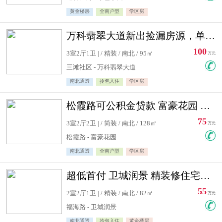
黄金楼层
全南户型
学区房
万科翡翠大道新出捡漏房源，单价10500精装修
100
3室2厅1卫 | / 精装 / 南北 / 95㎡
万元
三滩社区 - 万科翡翠大道
南北通透
拎包入住
学区房
松霞路可公积金贷款 富豪花园 复式住宅急售送小棚
75
3室2厅2卫 | / 简装 / 南北 / 128㎡
万元
松霞路 - 富豪花园
南北通透
全南户型
学区房
超低首付 卫城润景 精装修住宅急售 可公积金贷款
55
2室2厅1卫 | / 精装 / 南北 / 82㎡
万元
福海路 - 卫城润景
南北通透
拎包入住
黄金楼层