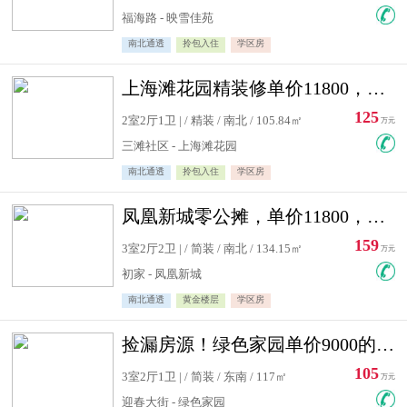
福海路 - 映雪佳苑
南北通透
拎包入住
学区房
上海滩花园精装修单价11800，价格最低的两居室，无敌视野
125
2室2厅1卫 | / 精装 / 南北 / 105.84㎡
万元
三滩社区 - 上海滩花园
南北通透
拎包入住
学区房
凤凰新城零公摊，单价11800，白银楼层，一个车库另算
159
3室2厅2卫 | / 简装 / 南北 / 134.15㎡
万元
初家 - 凤凰新城
南北通透
黄金楼层
学区房
捡漏房源！绿色家园单价9000的大三居，实验小学永明双学区
105
3室2厅1卫 | / 简装 / 东南 / 117㎡
万元
迎春大街 - 绿色家园