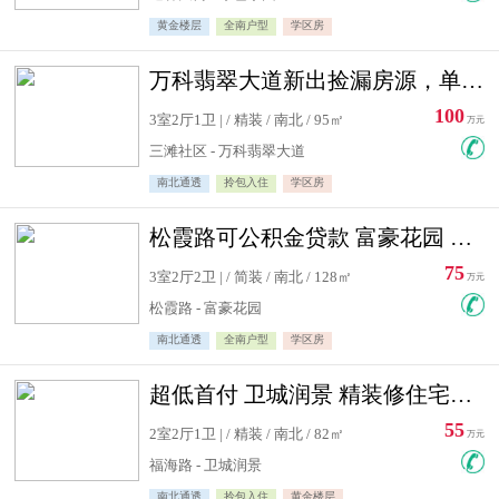
黄金楼层
全南户型
学区房
万科翡翠大道新出捡漏房源，单价10500精装修
100
3室2厅1卫 | / 精装 / 南北 / 95㎡
万元
三滩社区 - 万科翡翠大道
南北通透
拎包入住
学区房
松霞路可公积金贷款 富豪花园 复式住宅急售送小棚
75
3室2厅2卫 | / 简装 / 南北 / 128㎡
万元
松霞路 - 富豪花园
南北通透
全南户型
学区房
超低首付 卫城润景 精装修住宅急售 可公积金贷款
55
2室2厅1卫 | / 精装 / 南北 / 82㎡
万元
福海路 - 卫城润景
南北通透
拎包入住
黄金楼层