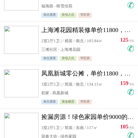
福海路 - 映雪佳苑
南北通透
拎包入住
学区房
上海滩花园精装修单价11800，价格最低的两居室，无敌视野
125
2室2厅1卫 | / 精装 / 南北 / 105.84㎡
万元
三滩社区 - 上海滩花园
南北通透
拎包入住
学区房
凤凰新城零公摊，单价11800，白银楼层，一个车库另算
159
3室2厅2卫 | / 简装 / 南北 / 134.15㎡
万元
初家 - 凤凰新城
南北通透
黄金楼层
学区房
捡漏房源！绿色家园单价9000的大三居，实验小学永明双学区
105
3室2厅1卫 | / 简装 / 东南 / 117㎡
万元
迎春大街 - 绿色家园