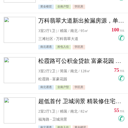
黄金楼层
全南户型
学区房
万科翡翠大道新出捡漏房源，单价10500精装修
100
3室2厅1卫 | / 精装 / 南北 / 95㎡
万元
三滩社区 - 万科翡翠大道
南北通透
拎包入住
学区房
松霞路可公积金贷款 富豪花园 复式住宅急售送小棚
75
3室2厅2卫 | / 简装 / 南北 / 128㎡
万元
松霞路 - 富豪花园
南北通透
全南户型
学区房
超低首付 卫城润景 精装修住宅急售 可公积金贷款
55
2室2厅1卫 | / 精装 / 南北 / 82㎡
万元
福海路 - 卫城润景
南北通透
拎包入住
黄金楼层