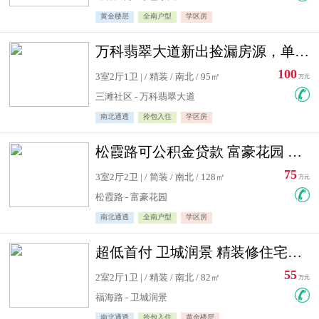
黄金楼层
全南户型
学区房
万科翡翠大道新出捡漏房源，单价10500精装修
100
3室2厅1卫 | / 精装 / 南北 / 95㎡
万元
三滩社区 - 万科翡翠大道
南北通透
拎包入住
学区房
松霞路可公积金贷款 富豪花园 复式住宅急售送小棚
75
3室2厅2卫 | / 简装 / 南北 / 128㎡
万元
松霞路 - 富豪花园
南北通透
全南户型
学区房
超低首付 卫城润景 精装修住宅急售 可公积金贷款
55
2室2厅1卫 | / 精装 / 南北 / 82㎡
万元
福海路 - 卫城润景
南北通透
拎包入住
黄金楼层