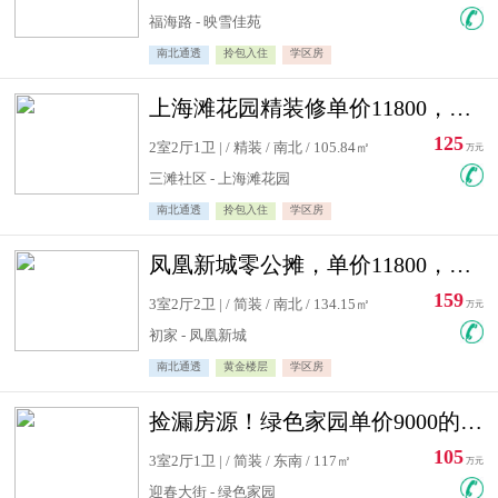
福海路 - 映雪佳苑
南北通透
拎包入住
学区房
上海滩花园精装修单价11800，价格最低的两居室，无敌视野
125
2室2厅1卫 | / 精装 / 南北 / 105.84㎡
万元
三滩社区 - 上海滩花园
南北通透
拎包入住
学区房
凤凰新城零公摊，单价11800，白银楼层，一个车库另算
159
3室2厅2卫 | / 简装 / 南北 / 134.15㎡
万元
初家 - 凤凰新城
南北通透
黄金楼层
学区房
捡漏房源！绿色家园单价9000的大三居，实验小学永明双学区
105
3室2厅1卫 | / 简装 / 东南 / 117㎡
万元
迎春大街 - 绿色家园