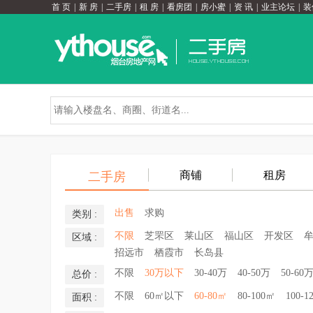
首 页
|
新 房
|
二手房
|
租 房
|
看房团
|
房小蜜
|
资 讯
|
业主论坛
|
装
商铺
租房
二手房
出售
求购
类别 :
不限
芝罘区
莱山区
福山区
开发区
区域 :
招远市
栖霞市
长岛县
不限
30万以下
30-40万
40-50万
50-60
总价 :
不限
60㎡以下
60-80㎡
80-100㎡
100-1
面积 :