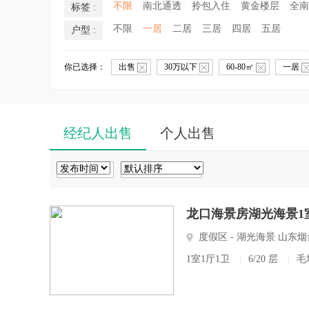
不限
南北通透
拎包入住
黄金楼层
全南
标签 :
不限
一居
二居
三居
四居
五居
户型 :
你已选择：
出售
30万以下
60-80㎡
一居
经纪人出售
个人出售
龙口海景房湖光海景1室
度假区 - 湖光海景 山东
1室1厅1卫
|
6/20 层
|
毛