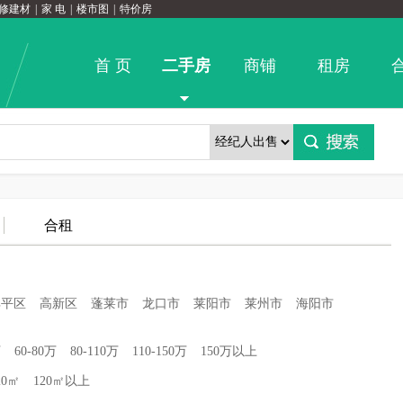
修建材
|
家 电
|
楼市图
|
特价房
首 页
二手房
商铺
租房
合租
牟平区
高新区
蓬莱市
龙口市
莱阳市
莱州市
海阳市
万
60-80万
80-110万
110-150万
150万以上
20㎡
120㎡以上