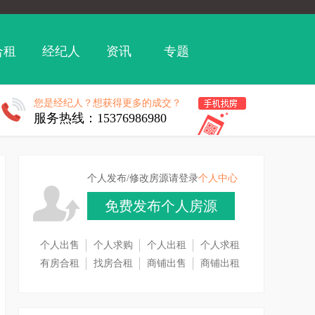
合租
经纪人
资讯
专题
您是经纪人？想获得更多的成交？
服务热线：15376986980
个人发布/修改房源请登录
个人中心
免费发布个人房源
个人出售
个人求购
个人出租
个人求租
有房合租
找房合租
商铺出售
商铺出租