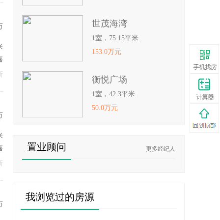
世茂海湾
万
1室，75.15平米
米
153.0万元
嘉
新
衡悦广场
1室，42.3平米
50.0万元
万
米
置业顾问
嘉
更多经纪人
新
我浏览过的房源
万