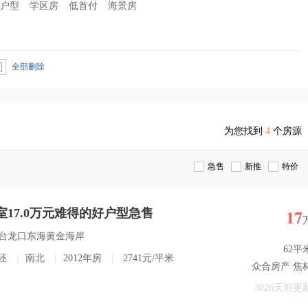
户型
学区房
低首付
海景房
全部删除
为您找到
4
个房源
急售
新推
特价
17
17.0万元难得的好户型急售
烟台龙口东海黄金海岸
62平
坯
|
南北
|
2012年房
|
2741元/平米
众合房产 焦
3026天前更