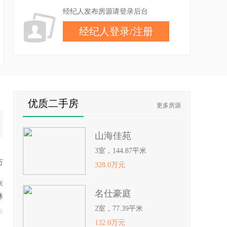
经纪人发布房源请登录后台
经纪人登录
/
注册
优质二手房
更多房源
山海佳苑
3室，144.87平米
万
328.0万元
米
名仕豪庭
林
2室，77.39平米
新
132.0万元