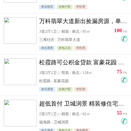
黄金楼层
全南户型
学区房
万科翡翠大道新出捡漏房源，单价10500精装修
100
3室2厅1卫 | / 精装 / 南北 / 95㎡
万元
三滩社区 - 万科翡翠大道
南北通透
拎包入住
学区房
松霞路可公积金贷款 富豪花园 复式住宅急售送小棚
75
3室2厅2卫 | / 简装 / 南北 / 128㎡
万元
松霞路 - 富豪花园
南北通透
全南户型
学区房
超低首付 卫城润景 精装修住宅急售 可公积金贷款
55
2室2厅1卫 | / 精装 / 南北 / 82㎡
万元
福海路 - 卫城润景
南北通透
拎包入住
黄金楼层