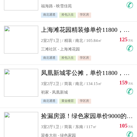
福海路 - 映雪佳苑
南北通透
拎包入住
学区房
上海滩花园精装修单价11800，价格最低的两居室，无敌视野
125
2室2厅1卫 | / 精装 / 南北 / 105.84㎡
万元
三滩社区 - 上海滩花园
南北通透
拎包入住
学区房
凤凰新城零公摊，单价11800，白银楼层，一个车库另算
159
3室2厅2卫 | / 简装 / 南北 / 134.15㎡
万元
初家 - 凤凰新城
南北通透
黄金楼层
学区房
捡漏房源！绿色家园单价9000的大三居，实验小学永明双学区
105
3室2厅1卫 | / 简装 / 东南 / 117㎡
万元
迎春大街 - 绿色家园