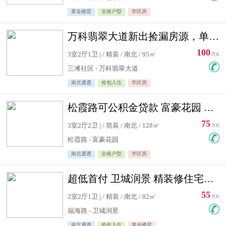
黄金楼层
全南户型
学区房
万科翡翠大道新出捡漏房源，单价10500精装修
100
3室2厅1卫 | / 精装 / 南北 / 95㎡
万元
三滩社区 - 万科翡翠大道
南北通透
拎包入住
学区房
松霞路可公积金贷款 富豪花园 复式住宅急售送小棚
75
3室2厅2卫 | / 简装 / 南北 / 128㎡
万元
松霞路 - 富豪花园
南北通透
全南户型
学区房
超低首付 卫城润景 精装修住宅急售 可公积金贷款
55
2室2厅1卫 | / 精装 / 南北 / 82㎡
万元
福海路 - 卫城润景
南北通透
拎包入住
黄金楼层