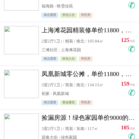
福海路 - 映雪佳苑
南北通透
拎包入住
学区房
上海滩花园精装修单价11800，价格最低的两居室，无敌视野
125
2室2厅1卫 | / 精装 / 南北 / 105.84㎡
万元
三滩社区 - 上海滩花园
南北通透
拎包入住
学区房
凤凰新城零公摊，单价11800，白银楼层，一个车库另算
159
3室2厅2卫 | / 简装 / 南北 / 134.15㎡
万元
初家 - 凤凰新城
南北通透
黄金楼层
学区房
捡漏房源！绿色家园单价9000的大三居，实验小学永明双学区
105
3室2厅1卫 | / 简装 / 东南 / 117㎡
万元
迎春大街 - 绿色家园