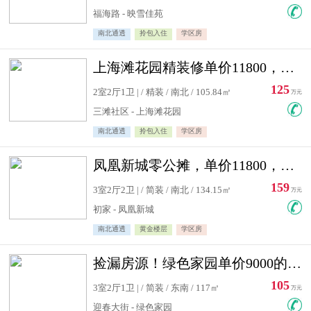
福海路 - 映雪佳苑
南北通透
拎包入住
学区房
上海滩花园精装修单价11800，价格最低的两居室，无敌视野
125
2室2厅1卫 | / 精装 / 南北 / 105.84㎡
万元
三滩社区 - 上海滩花园
南北通透
拎包入住
学区房
凤凰新城零公摊，单价11800，白银楼层，一个车库另算
159
3室2厅2卫 | / 简装 / 南北 / 134.15㎡
万元
初家 - 凤凰新城
南北通透
黄金楼层
学区房
捡漏房源！绿色家园单价9000的大三居，实验小学永明双学区
105
3室2厅1卫 | / 简装 / 东南 / 117㎡
万元
迎春大街 - 绿色家园