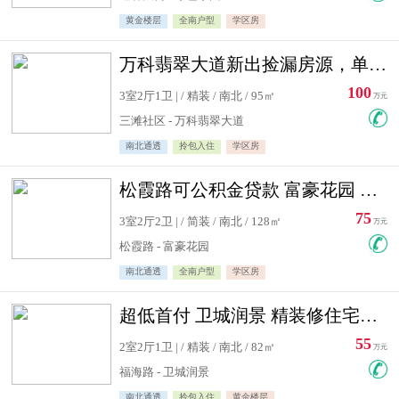
黄金楼层
全南户型
学区房
万科翡翠大道新出捡漏房源，单价10500精装修
100
3室2厅1卫 | / 精装 / 南北 / 95㎡
万元
三滩社区 - 万科翡翠大道
南北通透
拎包入住
学区房
松霞路可公积金贷款 富豪花园 复式住宅急售送小棚
75
3室2厅2卫 | / 简装 / 南北 / 128㎡
万元
松霞路 - 富豪花园
南北通透
全南户型
学区房
超低首付 卫城润景 精装修住宅急售 可公积金贷款
55
2室2厅1卫 | / 精装 / 南北 / 82㎡
万元
福海路 - 卫城润景
南北通透
拎包入住
黄金楼层