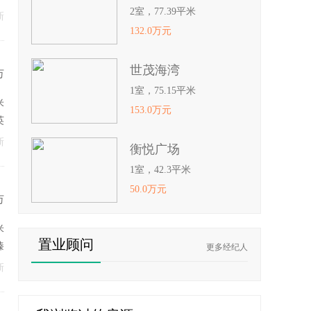
2室，77.39平米
新
132.0万元
世茂海湾
万
1室，75.15平米
米
153.0万元
英
新
衡悦广场
1室，42.3平米
50.0万元
万
米
置业顾问
臻
更多经纪人
新