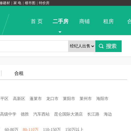
修建材
|
家 电
|
楼市图
|
特价房
首 页
二手房
商铺
租房
合租
牟平区
高新区
蓬莱市
龙口市
莱阳市
莱州市
海阳市
高级中学
德胜
汽车西站
昆仑国际大酒店
长江路
海边
万
60-80万
80-110万
110-150万
150万以上