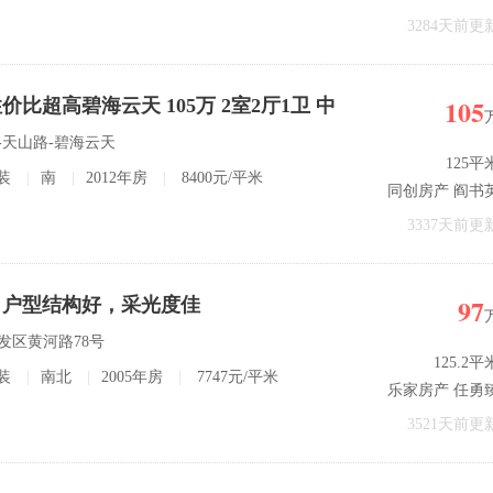
3284天前更
105
比超高碧海云天 105万 2室2厅1卫 中
区-天山路-碧海云天
125平
装
|
南
|
2012年房
|
8400元/平米
同创房产 阎书
3337天前更
97
，户型结构好，采光度佳
开发区黄河路78号
125.2平
装
|
南北
|
2005年房
|
7747元/平米
乐家房产 任勇
3521天前更