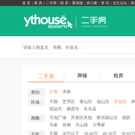
首 页
|
新 房
|
二手房
|
租 房
|
看房团
|
房小蜜
|
资 讯
|
业主论坛
|
装
商铺
租房
二手房
出售
求购
类别 :
不限
芝罘区
莱山区
福山区
开发区
区域 :
招远市
栖霞市
长岛县
天地广场
开发区其他
黄河路以北
德胜
商圈 :
马家
首钢
天山路
大季家
不限
30万以下
30-40万
40-50万
50-60
总价 :