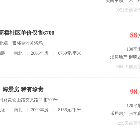
美南不动产 朱宝
3951天前更
88
高档社区单价仅售6700
山路北端（紧邻金沙滩浴场）
130平
精装
|
南北
|
2006年房
|
6769元/平米
烟房地产 柳晓
3960天前更
98
0㎡ 海景房 稀有珍贵
黄河路昆仑山路交叉路口北200米
120平
毛坯
|
南北
|
2009年房
|
8166元/平米
乐居房产 张学
4299天前更