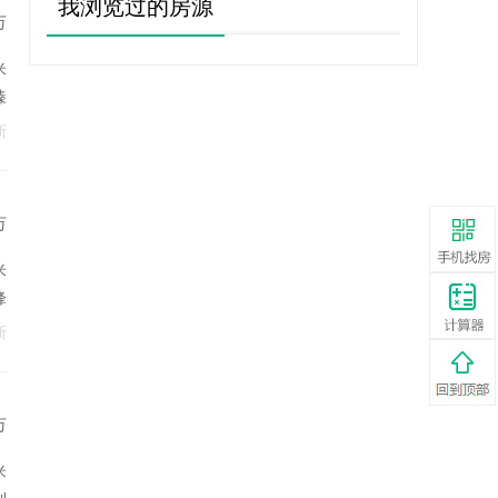
我浏览过的房源
万
米
臻
新
万
米
峰
新
万
米