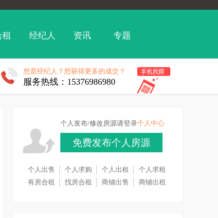
合租
经纪人
资讯
专题
您是经纪人？想获得更多的成交？
服务热线：15376986980
个人发布/修改房源请登录
个人中心
免费发布个人房源
个人出售
个人求购
个人出租
个人求租
有房合租
找房合租
商铺出售
商铺出租