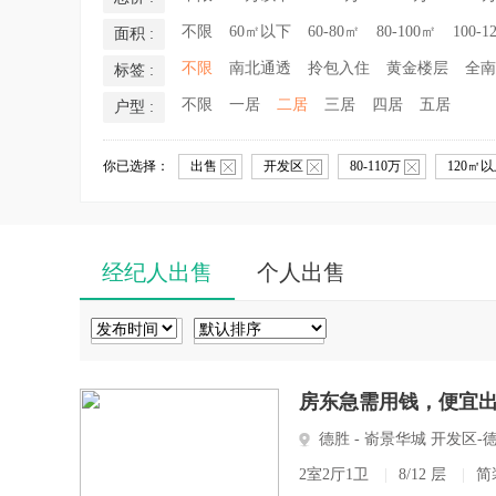
不限
60㎡以下
60-80㎡
80-100㎡
100-1
面积 :
不限
南北通透
拎包入住
黄金楼层
全南
标签 :
不限
一居
二居
三居
四居
五居
户型 :
你已选择：
出售
开发区
80-110万
120㎡
经纪人出售
个人出售
房东急需用钱，便宜出售
德胜 - 嵛景华城 开发区-
2室2厅1卫
|
8/12 层
|
简