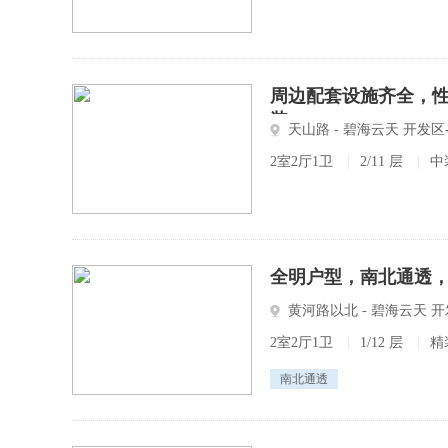
周边配套设施齐全，性价
装
天山路 - 碧海云天 开发
2室2厅1卫
|
2/11 层
|
中
全明户型，南北通透
黄河路以北 - 碧海云天 
2室2厅1卫
|
1/12 层
|
精
南北通透