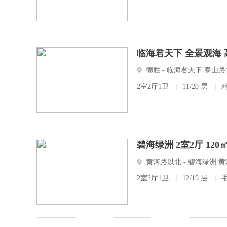
临海君天下 全景观海 
德胜 - 临海君天下 泰
2室2厅1卫
|
11/20 层
|
碧海绿洲 2室2厅 12
黄河路以北 - 碧海绿洲 
2室2厅1卫
|
12/19 层
|