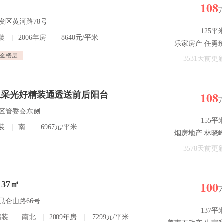
108
㎡
开发区黄河路78号
125平
装
|
2006年房
|
8640元/平米
乐家房产 任勇
金楼层
3531天前更
108
卫采光好精装通透送前后阳台
发区管委会东侧
155平
装
|
南
|
6967元/平米
烟房地产 林晓
3578天前更
100
37㎡
 昆仑山路66号
137平
精装
|
南北
|
2009年房
|
7299元/平米