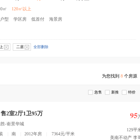
20㎡
120㎡以上
户型
学区房
低首付
海景房
以上
二居
全部删除
为您找到
8
个房源
急售
新推
特价
95
2室2厅1卫95万
德胜-嵛景华城
129平
装
|
南
|
2012年房
|
7364元/平米
美南不动产 李