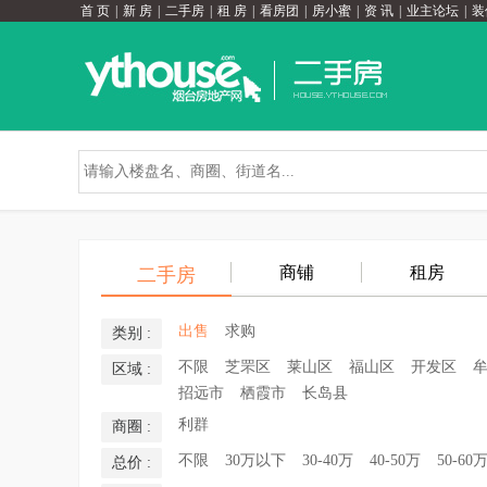
首 页
|
新 房
|
二手房
|
租 房
|
看房团
|
房小蜜
|
资 讯
|
业主论坛
|
装
商铺
租房
二手房
出售
求购
类别 :
不限
芝罘区
莱山区
福山区
开发区
区域 :
招远市
栖霞市
长岛县
利群
商圈 :
不限
30万以下
30-40万
40-50万
50-60
总价 :