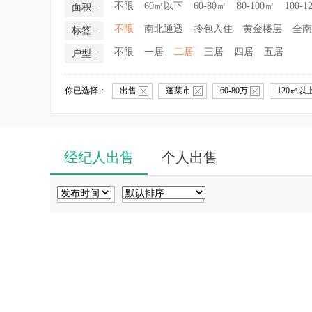
不限
60㎡以下
60-80㎡
80-100㎡
100-1
面积 :
不限
南北通透
拎包入住
黄金楼层
全南
标签 :
不限
一居
二居
三居
四居
五居
户型 :
你已选择：
出售
蓬莱市
60-80万
120㎡以
经纪人出售
个人出售