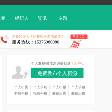
合租
经纪人
资讯
专题
您是经纪人？想获得更多的成交？
服务热线：15376986980
个人发布/修改房源请登录
个人中心
免费发布个人房源
个人出售
个人求购
个人出租
个人求租
有房合租
找房合租
商铺出售
商铺出租