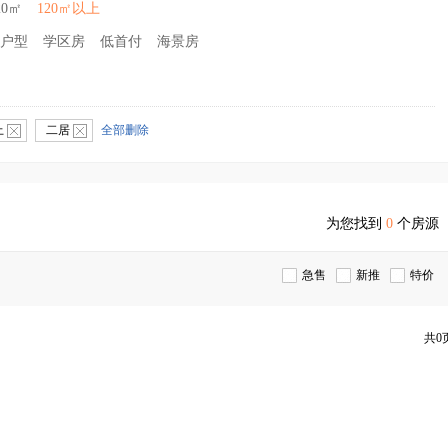
20㎡
120㎡以上
户型
学区房
低首付
海景房
上
二居
全部删除
为您找到
0
个房源
急售
新推
特价
共0