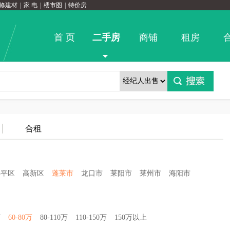
修建材
|
家 电
|
楼市图
|
特价房
首 页
二手房
商铺
租房
合租
牟平区
高新区
蓬莱市
龙口市
莱阳市
莱州市
海阳市
万
60-80万
80-110万
110-150万
150万以上