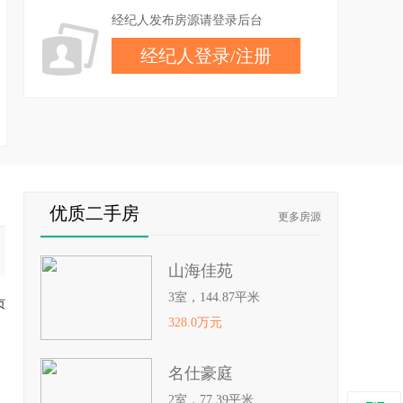
经纪人发布房源请登录后台
经纪人登录
/
注册
优质二手房
更多房源
山海佳苑
3室，144.87平米
页
328.0万元
名仕豪庭
2室，77.39平米