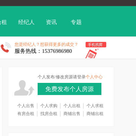
合租
经纪人
资讯
专题
您是经纪人？想获得更多的成交？
服务热线：15376986980
个人发布/修改房源请登录
个人中心
免费发布个人房源
个人出售
个人求购
个人出租
个人求租
有房合租
找房合租
商铺出售
商铺出租