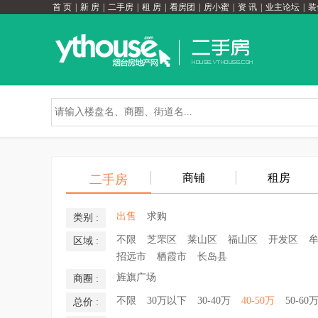
首 页
|
新 房
|
二手房
|
租 房
|
看房团
|
房小蜜
|
资 讯
|
业主论坛
|
装
商铺
租房
二手房
出售
求购
类别 :
不限
芝罘区
莱山区
福山区
开发区
区域 :
招远市
栖霞市
长岛县
旌旗广场
商圈 :
不限
30万以下
30-40万
40-50万
50-60
总价 :