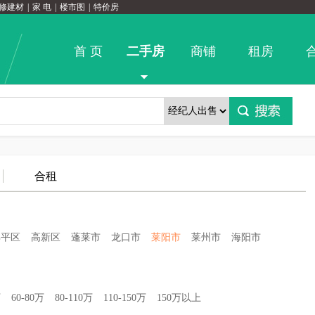
修建材
|
家 电
|
楼市图
|
特价房
首 页
二手房
商铺
租房
合租
牟平区
高新区
蓬莱市
龙口市
莱阳市
莱州市
海阳市
万
60-80万
80-110万
110-150万
150万以上