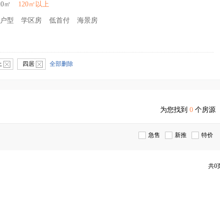
20㎡
120㎡以上
户型
学区房
低首付
海景房
上
四居
全部删除
为您找到
0
个房源
急售
新推
特价
共0