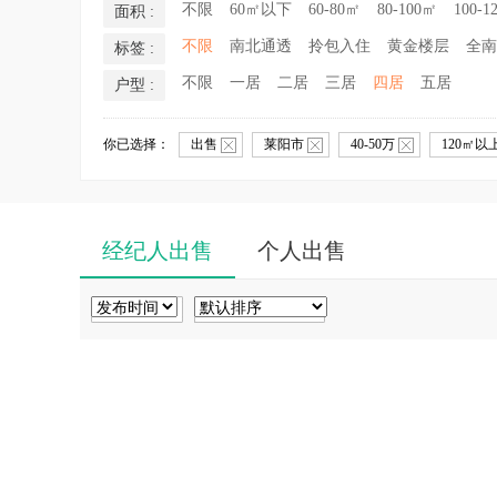
不限
60㎡以下
60-80㎡
80-100㎡
100-1
面积 :
不限
南北通透
拎包入住
黄金楼层
全南
标签 :
不限
一居
二居
三居
四居
五居
户型 :
你已选择：
出售
莱阳市
40-50万
120㎡以
经纪人出售
个人出售