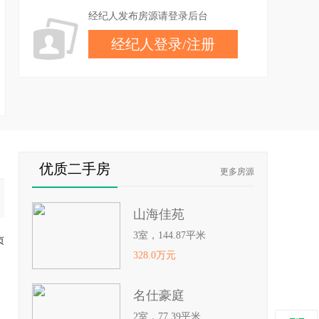
经纪人发布房源请登录后台
经纪人登录
/
注册
优质二手房
更多房源
山海佳苑
3室，144.87平米
页
328.0万元
名仕豪庭
2室，77.39平米