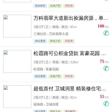
黄金楼层
全南户型
学区房
万科翡翠大道新出捡漏房源，单价10500精装修
100
3室2厅1卫 | / 精装 / 南北 / 95㎡
万元
三滩社区 - 万科翡翠大道
南北通透
拎包入住
学区房
松霞路可公积金贷款 富豪花园 复式住宅急售送小棚
75
3室2厅2卫 | / 简装 / 南北 / 128㎡
万元
松霞路 - 富豪花园
南北通透
全南户型
学区房
超低首付 卫城润景 精装修住宅急售 可公积金贷款
55
2室2厅1卫 | / 精装 / 南北 / 82㎡
万元
福海路 - 卫城润景
南北通透
拎包入住
黄金楼层