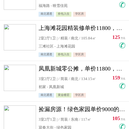
福海路 - 映雪佳苑
南北通透
拎包入住
学区房
上海滩花园精装修单价11800，价格最低的两居室，无敌视野
125
2室2厅1卫 | / 精装 / 南北 / 105.84㎡
万元
三滩社区 - 上海滩花园
南北通透
拎包入住
学区房
凤凰新城零公摊，单价11800，白银楼层，一个车库另算
159
3室2厅2卫 | / 简装 / 南北 / 134.15㎡
万元
初家 - 凤凰新城
南北通透
黄金楼层
学区房
捡漏房源！绿色家园单价9000的大三居，实验小学永明双学区
105
3室2厅1卫 | / 简装 / 东南 / 117㎡
万元
迎春大街 - 绿色家园