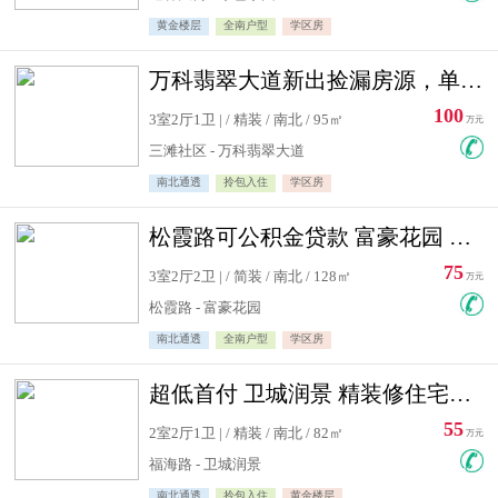
黄金楼层
全南户型
学区房
万科翡翠大道新出捡漏房源，单价10500精装修
100
3室2厅1卫 | / 精装 / 南北 / 95㎡
万元
三滩社区 - 万科翡翠大道
南北通透
拎包入住
学区房
松霞路可公积金贷款 富豪花园 复式住宅急售送小棚
75
3室2厅2卫 | / 简装 / 南北 / 128㎡
万元
松霞路 - 富豪花园
南北通透
全南户型
学区房
超低首付 卫城润景 精装修住宅急售 可公积金贷款
55
2室2厅1卫 | / 精装 / 南北 / 82㎡
万元
福海路 - 卫城润景
南北通透
拎包入住
黄金楼层