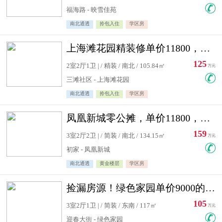
福海路 - 映雪佳苑
南北通透
拎包入住
学区房
上海滩花园精装修单价11800，价格最低的两居室，无敌视野
125
2室2厅1卫 | / 精装 / 南北 / 105.84㎡
万元
三滩社区 - 上海滩花园
南北通透
拎包入住
学区房
凤凰新城零公摊，单价11800，白银楼层，一个车库另算
159
3室2厅2卫 | / 简装 / 南北 / 134.15㎡
万元
初家 - 凤凰新城
南北通透
黄金楼层
学区房
捡漏房源！绿色家园单价9000的大三居，实验小学永明双学区
105
3室2厅1卫 | / 简装 / 东南 / 117㎡
万元
迎春大街 - 绿色家园