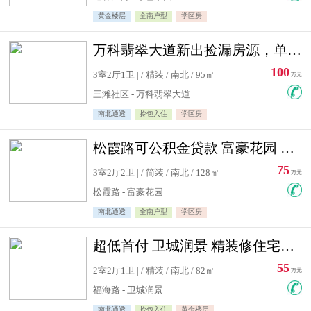
黄金楼层
全南户型
学区房
万科翡翠大道新出捡漏房源，单价10500精装修
100
3室2厅1卫 | / 精装 / 南北 / 95㎡
万元
三滩社区 - 万科翡翠大道
南北通透
拎包入住
学区房
松霞路可公积金贷款 富豪花园 复式住宅急售送小棚
75
3室2厅2卫 | / 简装 / 南北 / 128㎡
万元
松霞路 - 富豪花园
南北通透
全南户型
学区房
超低首付 卫城润景 精装修住宅急售 可公积金贷款
55
2室2厅1卫 | / 精装 / 南北 / 82㎡
万元
福海路 - 卫城润景
南北通透
拎包入住
黄金楼层