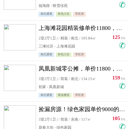
福海路 - 映雪佳苑
南北通透
拎包入住
学区房
上海滩花园精装修单价11800，价格最低的两居室，无敌视野
125
2室2厅1卫 | / 精装 / 南北 / 105.84㎡
万元
三滩社区 - 上海滩花园
南北通透
拎包入住
学区房
凤凰新城零公摊，单价11800，白银楼层，一个车库另算
159
3室2厅2卫 | / 简装 / 南北 / 134.15㎡
万元
初家 - 凤凰新城
南北通透
黄金楼层
学区房
捡漏房源！绿色家园单价9000的大三居，实验小学永明双学区
105
3室2厅1卫 | / 简装 / 东南 / 117㎡
万元
迎春大街 - 绿色家园