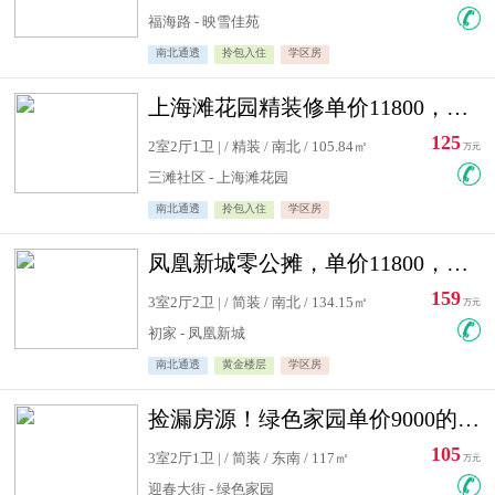
福海路 - 映雪佳苑
南北通透
拎包入住
学区房
上海滩花园精装修单价11800，价格最低的两居室，无敌视野
125
2室2厅1卫 | / 精装 / 南北 / 105.84㎡
万元
三滩社区 - 上海滩花园
南北通透
拎包入住
学区房
凤凰新城零公摊，单价11800，白银楼层，一个车库另算
159
3室2厅2卫 | / 简装 / 南北 / 134.15㎡
万元
初家 - 凤凰新城
南北通透
黄金楼层
学区房
捡漏房源！绿色家园单价9000的大三居，实验小学永明双学区
105
3室2厅1卫 | / 简装 / 东南 / 117㎡
万元
迎春大街 - 绿色家园