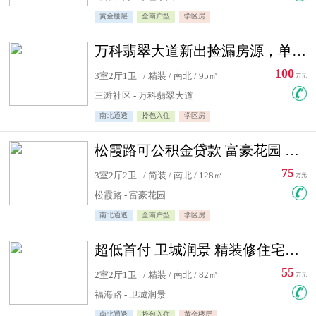
黄金楼层
全南户型
学区房
万科翡翠大道新出捡漏房源，单价10500精装修
100
3室2厅1卫 | / 精装 / 南北 / 95㎡
万元
三滩社区 - 万科翡翠大道
南北通透
拎包入住
学区房
松霞路可公积金贷款 富豪花园 复式住宅急售送小棚
75
3室2厅2卫 | / 简装 / 南北 / 128㎡
万元
松霞路 - 富豪花园
南北通透
全南户型
学区房
超低首付 卫城润景 精装修住宅急售 可公积金贷款
55
2室2厅1卫 | / 精装 / 南北 / 82㎡
万元
福海路 - 卫城润景
南北通透
拎包入住
黄金楼层