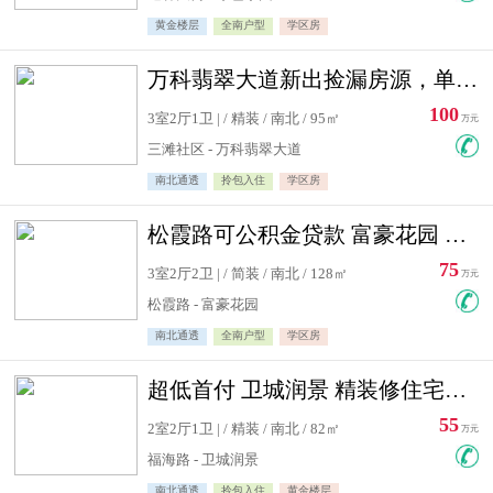
黄金楼层
全南户型
学区房
万科翡翠大道新出捡漏房源，单价10500精装修
100
3室2厅1卫 | / 精装 / 南北 / 95㎡
万元
三滩社区 - 万科翡翠大道
南北通透
拎包入住
学区房
松霞路可公积金贷款 富豪花园 复式住宅急售送小棚
75
3室2厅2卫 | / 简装 / 南北 / 128㎡
万元
松霞路 - 富豪花园
南北通透
全南户型
学区房
超低首付 卫城润景 精装修住宅急售 可公积金贷款
55
2室2厅1卫 | / 精装 / 南北 / 82㎡
万元
福海路 - 卫城润景
南北通透
拎包入住
黄金楼层