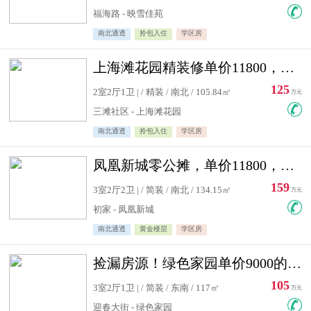
福海路 - 映雪佳苑
南北通透
拎包入住
学区房
上海滩花园精装修单价11800，价格最低的两居室，无敌视野
125
2室2厅1卫 | / 精装 / 南北 / 105.84㎡
万元
三滩社区 - 上海滩花园
南北通透
拎包入住
学区房
凤凰新城零公摊，单价11800，白银楼层，一个车库另算
159
3室2厅2卫 | / 简装 / 南北 / 134.15㎡
万元
初家 - 凤凰新城
南北通透
黄金楼层
学区房
捡漏房源！绿色家园单价9000的大三居，实验小学永明双学区
105
3室2厅1卫 | / 简装 / 东南 / 117㎡
万元
迎春大街 - 绿色家园