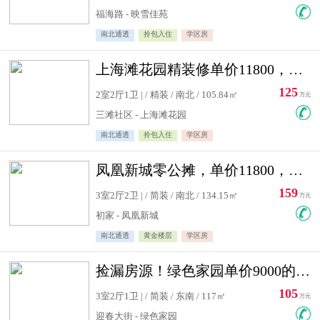
福海路 - 映雪佳苑
南北通透
拎包入住
学区房
上海滩花园精装修单价11800，价格最低的两居室，无敌视野
125
2室2厅1卫 | / 精装 / 南北 / 105.84㎡
万元
三滩社区 - 上海滩花园
南北通透
拎包入住
学区房
凤凰新城零公摊，单价11800，白银楼层，一个车库另算
159
3室2厅2卫 | / 简装 / 南北 / 134.15㎡
万元
初家 - 凤凰新城
南北通透
黄金楼层
学区房
捡漏房源！绿色家园单价9000的大三居，实验小学永明双学区
105
3室2厅1卫 | / 简装 / 东南 / 117㎡
万元
迎春大街 - 绿色家园