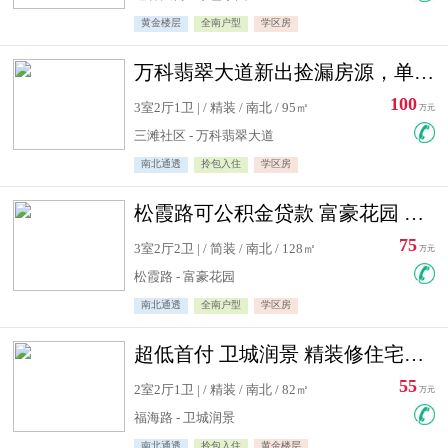
黄金楼层
全南户型
学区房
万科翡翠大道新出捡漏房源，单价10500精装修
100
3室2厅1卫 | / 精装 / 南北 / 95㎡
万元
三滩社区 - 万科翡翠大道
南北通透
拎包入住
学区房
松霞路可公积金贷款 富豪花园 复式住宅急售送小棚
75
3室2厅2卫 | / 简装 / 南北 / 128㎡
万元
松霞路 - 富豪花园
南北通透
全南户型
学区房
超低首付 卫城润景 精装修住宅急售 可公积金贷款
55
2室2厅1卫 | / 精装 / 南北 / 82㎡
万元
福海路 - 卫城润景
南北通透
拎包入住
黄金楼层