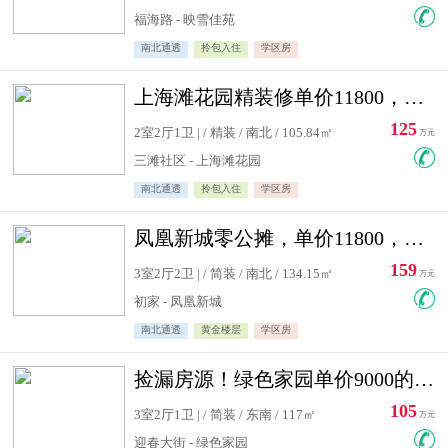
福海路 - 映雪佳苑
南北通透
拎包入住
学区房
上海滩花园精装修单价11800，价格最低的两居室，无敌视野
125
2室2厅1卫 | / 精装 / 南北 / 105.84㎡
万元
三滩社区 - 上海滩花园
南北通透
拎包入住
学区房
凤凰新城零公摊，单价11800，白银楼层，一个车库另算
159
3室2厅2卫 | / 简装 / 南北 / 134.15㎡
万元
初家 - 凤凰新城
南北通透
黄金楼层
学区房
捡漏房源！绿色家园单价9000的大三居，实验小学永明双学区
105
3室2厅1卫 | / 简装 / 东南 / 117㎡
万元
迎春大街 - 绿色家园