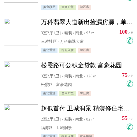
黄金楼层
全南户型
学区房
万科翡翠大道新出捡漏房源，单价10500精装修
100
3室2厅1卫 | / 精装 / 南北 / 95㎡
万元
三滩社区 - 万科翡翠大道
南北通透
拎包入住
学区房
松霞路可公积金贷款 富豪花园 复式住宅急售送小棚
75
3室2厅2卫 | / 简装 / 南北 / 128㎡
万元
松霞路 - 富豪花园
南北通透
全南户型
学区房
超低首付 卫城润景 精装修住宅急售 可公积金贷款
55
2室2厅1卫 | / 精装 / 南北 / 82㎡
万元
福海路 - 卫城润景
南北通透
拎包入住
黄金楼层