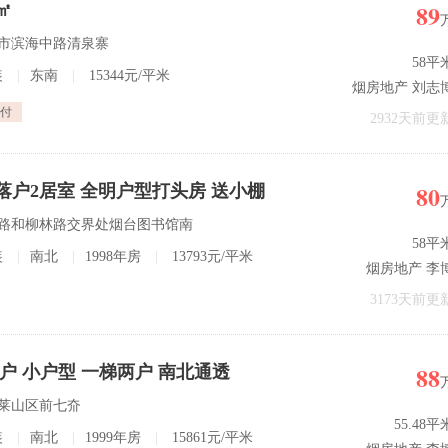
89
㎡
台市滨海中路清泉寨
58平
装
|
东南
|
15344元/平米
烟房地产 刘志
付
2932天前更
80
落户2居室 全明户型打头房 送小棚
迎宾路和柳林路交界处烟台图书馆南
58平
装
|
南北
|
1998年房
|
13793元/平米
烟房地产 李
3173天前更
88
落户 小户型 一梯两户 南北通透
市莱山区前七夼
55.48平
装
|
南北
|
1999年房
|
15861元/平米