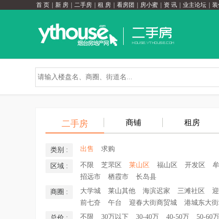
首 页
|
新 房
|
二手房
|
租 房
|
看房团
|
房小蜜
|
资 讯
|
业主论坛
|
装
商铺
租房
二手房
出售
求购
类别 :
不限
芝罘区
莱山区
福山区
开发区
区域 :
招远市
栖霞市
长岛县
大学城
莱山其他
海滨迟家
三滩社区
迎
商圈 :
前七夼
午台
迎春大街商贸城
港城东大街
不限
30万以下
30-40万
40-50万
50-60
总价 :