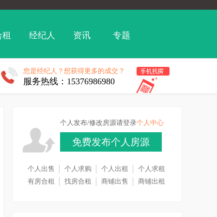
合租
经纪人
资讯
专题
您是经纪人？想获得更多的成交？
服务热线：15376986980
个人发布/修改房源请登录
个人中心
免费发布个人房源
个人出售
个人求购
个人出租
个人求租
有房合租
找房合租
商铺出售
商铺出租