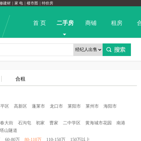
修建材
|
家 电
|
楼市图
|
特价房
首 页
二手房
商铺
租房
合租
牟平区
高新区
蓬莱市
龙口市
莱阳市
莱州市
海阳市
春大街
石沟屯
初家
曹家
二中学区
黄海城市花园
南港
塔山隧道
万
60-80万
80-110万
110-150万
150万以上