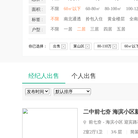
不限
60㎡以下
60-80㎡
80-100㎡
100-1
面积 :
不限
南北通透
拎包入住
黄金楼层
全南
标签 :
不限
一居
二居
三居
四居
五居
户型 :
你已选择：
出售
莱山区
80-110万
60㎡以
经纪人出售
个人出售
二中前七夼 海滨小区新
前七夼 - 海滨小区 迎
2室2厅1卫
|
3/6 层
|
简