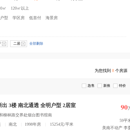
20㎡
120㎡以上
户型
学区房
低首付
海景房
下
二居
全部删除
为您找到
8
个房源
急售
新推
特价
90
出 3楼 南北通透 全明户型 2居室
宾路和柳林路交界处烟台图书馆南
59平
装
|
南北
|
1998年房
|
15254元/平米
美南不动产 李