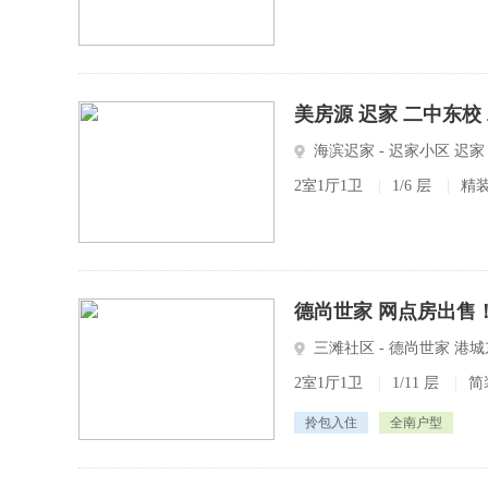
美房源 迟家 二中东校
海滨迟家 - 迟家小区 迟家
2室1厅1卫
|
1/6 层
|
精
德尚世家 网点房出售！上
三滩社区 - 德尚世家 港
2室1厅1卫
|
1/11 层
|
简
拎包入住
全南户型