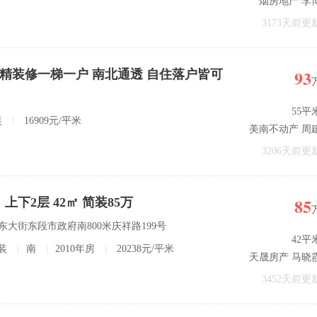
烟房地产 李
3173天前更
93
 精装修一梯一户 南北通透 自住落户皆可
55平
装
|
16909元/平米
美南不动产 周
3206天前更
85
下2层 42㎡ 简装85万
城东大街东段市政府南800米庆祥路199号
42平
装
|
南
|
2010年房
|
20238元/平米
天晟房产 马晓
3452天前更