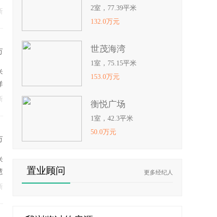
2室，77.39平米
新
132.0万元
世茂海湾
万
1室，75.15平米
米
153.0万元
祥
新
衡悦广场
1室，42.3平米
50.0万元
万
米
置业顾问
慧
更多经纪人
新