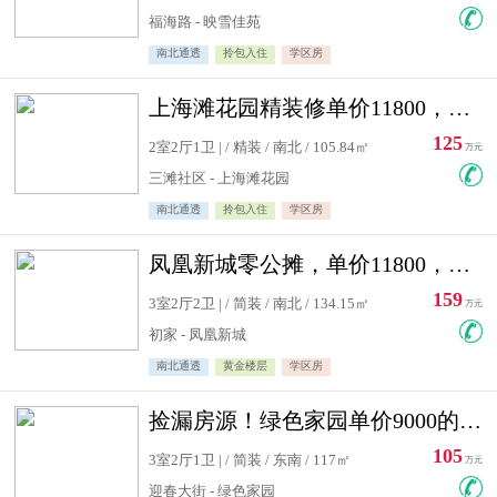
福海路 - 映雪佳苑
南北通透
拎包入住
学区房
上海滩花园精装修单价11800，价格最低的两居室，无敌视野
125
2室2厅1卫 | / 精装 / 南北 / 105.84㎡
万元
三滩社区 - 上海滩花园
南北通透
拎包入住
学区房
凤凰新城零公摊，单价11800，白银楼层，一个车库另算
159
3室2厅2卫 | / 简装 / 南北 / 134.15㎡
万元
初家 - 凤凰新城
南北通透
黄金楼层
学区房
捡漏房源！绿色家园单价9000的大三居，实验小学永明双学区
105
3室2厅1卫 | / 简装 / 东南 / 117㎡
万元
迎春大街 - 绿色家园