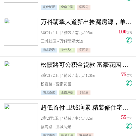
黄金楼层
全南户型
学区房
万科翡翠大道新出捡漏房源，单价10500精装修
100
3室2厅1卫 | / 精装 / 南北 / 95㎡
万元
三滩社区 - 万科翡翠大道
南北通透
拎包入住
学区房
松霞路可公积金贷款 富豪花园 复式住宅急售送小棚
75
3室2厅2卫 | / 简装 / 南北 / 128㎡
万元
松霞路 - 富豪花园
南北通透
全南户型
学区房
超低首付 卫城润景 精装修住宅急售 可公积金贷款
55
2室2厅1卫 | / 精装 / 南北 / 82㎡
万元
福海路 - 卫城润景
南北通透
拎包入住
黄金楼层