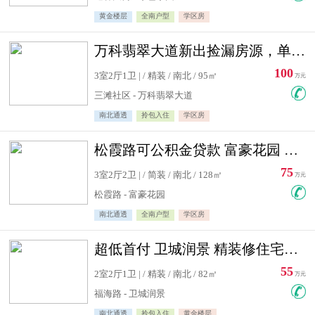
黄金楼层
全南户型
学区房
万科翡翠大道新出捡漏房源，单价10500精装修
100
3室2厅1卫 | / 精装 / 南北 / 95㎡
万元
三滩社区 - 万科翡翠大道
南北通透
拎包入住
学区房
松霞路可公积金贷款 富豪花园 复式住宅急售送小棚
75
3室2厅2卫 | / 简装 / 南北 / 128㎡
万元
松霞路 - 富豪花园
南北通透
全南户型
学区房
超低首付 卫城润景 精装修住宅急售 可公积金贷款
55
2室2厅1卫 | / 精装 / 南北 / 82㎡
万元
福海路 - 卫城润景
南北通透
拎包入住
黄金楼层