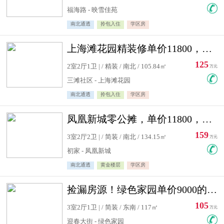
福海路 - 映雪佳苑
南北通透
拎包入住
学区房
上海滩花园精装修单价11800，价格最低的两居室，无敌视野
125
2室2厅1卫 | / 精装 / 南北 / 105.84㎡
万元
三滩社区 - 上海滩花园
南北通透
拎包入住
学区房
凤凰新城零公摊，单价11800，白银楼层，一个车库另算
159
3室2厅2卫 | / 简装 / 南北 / 134.15㎡
万元
初家 - 凤凰新城
南北通透
黄金楼层
学区房
捡漏房源！绿色家园单价9000的大三居，实验小学永明双学区
105
3室2厅1卫 | / 简装 / 东南 / 117㎡
万元
迎春大街 - 绿色家园