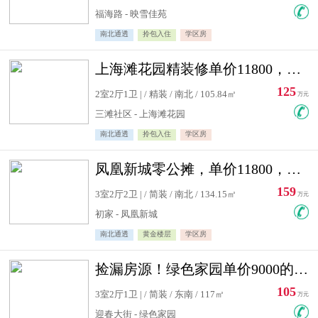
福海路 - 映雪佳苑
南北通透
拎包入住
学区房
上海滩花园精装修单价11800，价格最低的两居室，无敌视野
125
2室2厅1卫 | / 精装 / 南北 / 105.84㎡
万元
三滩社区 - 上海滩花园
南北通透
拎包入住
学区房
凤凰新城零公摊，单价11800，白银楼层，一个车库另算
159
3室2厅2卫 | / 简装 / 南北 / 134.15㎡
万元
初家 - 凤凰新城
南北通透
黄金楼层
学区房
捡漏房源！绿色家园单价9000的大三居，实验小学永明双学区
105
3室2厅1卫 | / 简装 / 东南 / 117㎡
万元
迎春大街 - 绿色家园