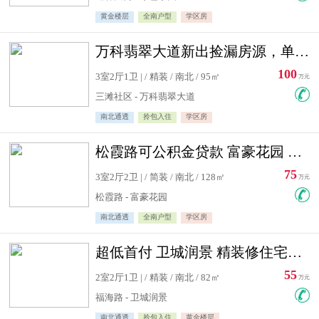
黄金楼层
全南户型
学区房
万科翡翠大道新出捡漏房源，单价10500精装修
100
3室2厅1卫 | / 精装 / 南北 / 95㎡
万元
三滩社区 - 万科翡翠大道
南北通透
拎包入住
学区房
松霞路可公积金贷款 富豪花园 复式住宅急售送小棚
75
3室2厅2卫 | / 简装 / 南北 / 128㎡
万元
松霞路 - 富豪花园
南北通透
全南户型
学区房
超低首付 卫城润景 精装修住宅急售 可公积金贷款
55
2室2厅1卫 | / 精装 / 南北 / 82㎡
万元
福海路 - 卫城润景
南北通透
拎包入住
黄金楼层