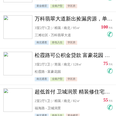
黄金楼层
全南户型
学区房
万科翡翠大道新出捡漏房源，单价10500精装修
100
3室2厅1卫 | / 精装 / 南北 / 95㎡
万元
三滩社区 - 万科翡翠大道
南北通透
拎包入住
学区房
松霞路可公积金贷款 富豪花园 复式住宅急售送小棚
75
3室2厅2卫 | / 简装 / 南北 / 128㎡
万元
松霞路 - 富豪花园
南北通透
全南户型
学区房
超低首付 卫城润景 精装修住宅急售 可公积金贷款
55
2室2厅1卫 | / 精装 / 南北 / 82㎡
万元
福海路 - 卫城润景
南北通透
拎包入住
黄金楼层