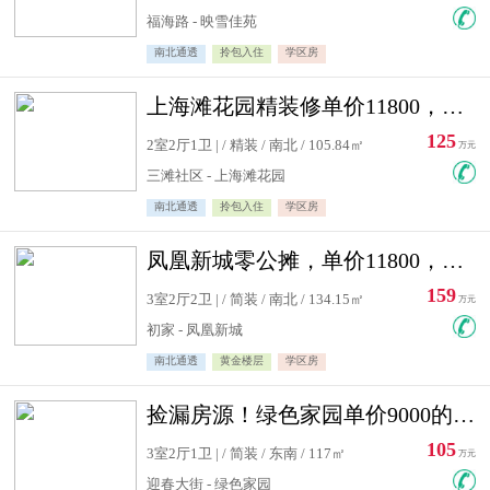
福海路 - 映雪佳苑
南北通透
拎包入住
学区房
上海滩花园精装修单价11800，价格最低的两居室，无敌视野
125
2室2厅1卫 | / 精装 / 南北 / 105.84㎡
万元
三滩社区 - 上海滩花园
南北通透
拎包入住
学区房
凤凰新城零公摊，单价11800，白银楼层，一个车库另算
159
3室2厅2卫 | / 简装 / 南北 / 134.15㎡
万元
初家 - 凤凰新城
南北通透
黄金楼层
学区房
捡漏房源！绿色家园单价9000的大三居，实验小学永明双学区
105
3室2厅1卫 | / 简装 / 东南 / 117㎡
万元
迎春大街 - 绿色家园