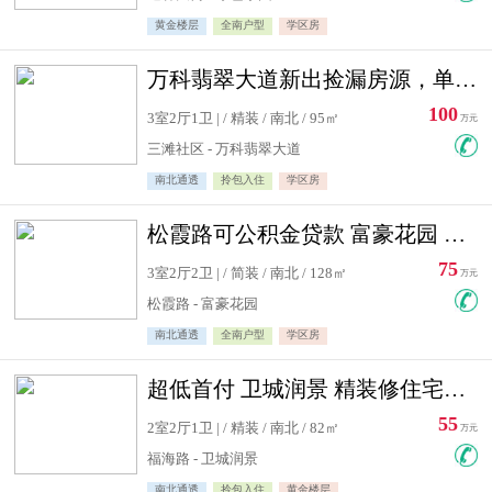
黄金楼层
全南户型
学区房
万科翡翠大道新出捡漏房源，单价10500精装修
100
3室2厅1卫 | / 精装 / 南北 / 95㎡
万元
三滩社区 - 万科翡翠大道
南北通透
拎包入住
学区房
松霞路可公积金贷款 富豪花园 复式住宅急售送小棚
75
3室2厅2卫 | / 简装 / 南北 / 128㎡
万元
松霞路 - 富豪花园
南北通透
全南户型
学区房
超低首付 卫城润景 精装修住宅急售 可公积金贷款
55
2室2厅1卫 | / 精装 / 南北 / 82㎡
万元
福海路 - 卫城润景
南北通透
拎包入住
黄金楼层