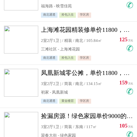
福海路 - 映雪佳苑
南北通透
拎包入住
学区房
上海滩花园精装修单价11800，价格最低的两居室，无敌视野
125
2室2厅1卫 | / 精装 / 南北 / 105.84㎡
万元
三滩社区 - 上海滩花园
南北通透
拎包入住
学区房
凤凰新城零公摊，单价11800，白银楼层，一个车库另算
159
3室2厅2卫 | / 简装 / 南北 / 134.15㎡
万元
初家 - 凤凰新城
南北通透
黄金楼层
学区房
捡漏房源！绿色家园单价9000的大三居，实验小学永明双学区
105
3室2厅1卫 | / 简装 / 东南 / 117㎡
万元
迎春大街 - 绿色家园