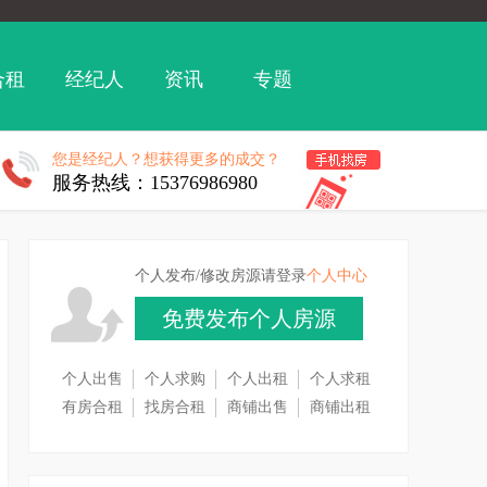
合租
经纪人
资讯
专题
您是经纪人？想获得更多的成交？
服务热线：15376986980
个人发布/修改房源请登录
个人中心
免费发布个人房源
个人出售
个人求购
个人出租
个人求租
有房合租
找房合租
商铺出售
商铺出租