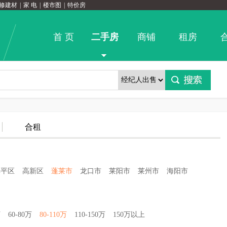
修建材
|
家 电
|
楼市图
|
特价房
首 页
二手房
商铺
租房
合租
牟平区
高新区
蓬莱市
龙口市
莱阳市
莱州市
海阳市
万
60-80万
80-110万
110-150万
150万以上