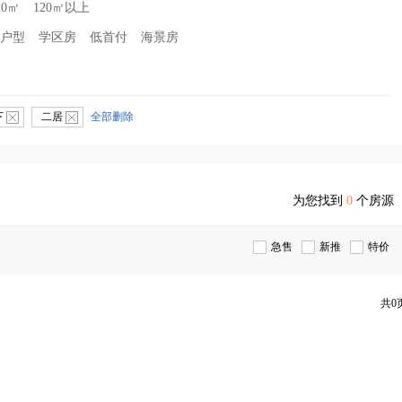
20㎡
120㎡以上
户型
学区房
低首付
海景房
下
二居
全部删除
为您找到
0
个房源
急售
新推
特价
共0