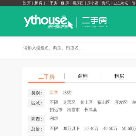
首 页
|
新 房
|
二手房
|
租 房
|
看房团
|
房小蜜
|
资 讯
|
业主论坛
|
装
商铺
租房
二手房
出售
求购
类别 :
不限
芝罘区
莱山区
福山区
开发区
区域 :
招远市
栖霞市
长岛县
利群
商圈 :
不限
30万以下
30-40万
40-50万
50-60
总价 :