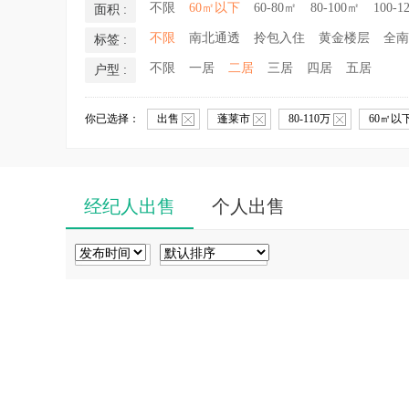
不限
60㎡以下
60-80㎡
80-100㎡
100-1
面积 :
不限
南北通透
拎包入住
黄金楼层
全南
标签 :
不限
一居
二居
三居
四居
五居
户型 :
你已选择：
出售
蓬莱市
80-110万
60㎡以
经纪人出售
个人出售