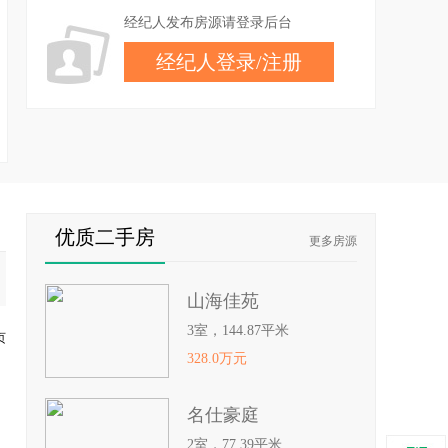
经纪人发布房源请登录后台
经纪人登录
/
注册
优质二手房
更多房源
山海佳苑
3室，144.87平米
页
328.0万元
名仕豪庭
2室，77.39平米