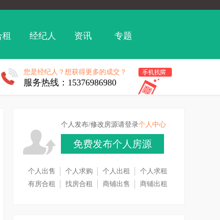
合租
经纪人
资讯
专题
您是经纪人？想获得更多的成交？
服务热线：15376986980
个人发布/修改房源请登录
个人中心
免费发布个人房源
个人出售
个人求购
个人出租
个人求租
有房合租
找房合租
商铺出售
商铺出租