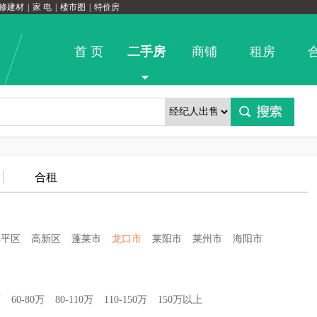
修建材
|
家 电
|
楼市图
|
特价房
首 页
二手房
商铺
租房
合租
牟平区
高新区
蓬莱市
龙口市
莱阳市
莱州市
海阳市
万
60-80万
80-110万
110-150万
150万以上