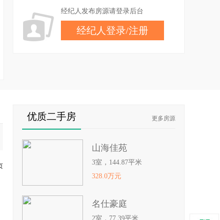
经纪人发布房源请登录后台
经纪人登录
/
注册
优质二手房
更多房源
山海佳苑
3室，144.87平米
页
328.0万元
名仕豪庭
2室，77.39平米