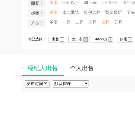
不限
60㎡以下
60-80㎡
80-100㎡
100-1
面积 :
不限
南北通透
拎包入住
黄金楼层
全南
标签 :
不限
一居
二居
三居
四居
五居
户型 :
你已选择：
出售
龙口市
40-50万
四居
经纪人出售
个人出售