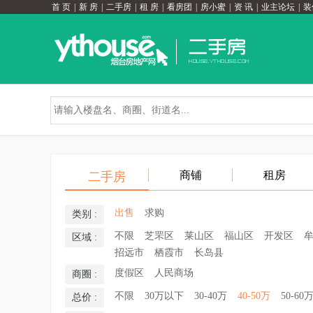
首 页
|
新 房
|
二手房
|
租 房
|
看房团
|
房小蜜
|
资 讯
|
业主论坛
|
装
商铺
租房
二手房
出售
求购
类别 :
不限
芝罘区
莱山区
福山区
开发区
区域 :
招远市
栖霞市
长岛县
度假区
人民商场
商圈 :
不限
30万以下
30-40万
40-50万
50-60
总价 :