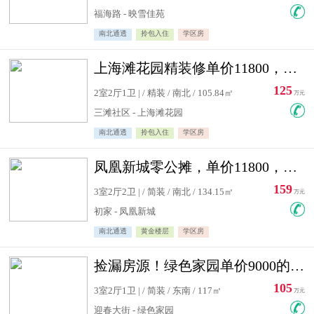
福海路 - 映雪佳苑
南北通透
拎包入住
学区房
上海滩花园精装修单价11800，价格最低的两居室，无敌视野
125
2室2厅1卫 | / 精装 / 南北 / 105.84㎡
万元
三滩社区 - 上海滩花园
南北通透
拎包入住
学区房
凤凰新城零公摊，单价11800，白银楼层，一个车库另算
159
3室2厅2卫 | / 简装 / 南北 / 134.15㎡
万元
初家 - 凤凰新城
南北通透
黄金楼层
学区房
捡漏房源！绿色家园单价9000的大三居，实验小学永明双学区
105
3室2厅1卫 | / 简装 / 东南 / 117㎡
万元
迎春大街 - 绿色家园