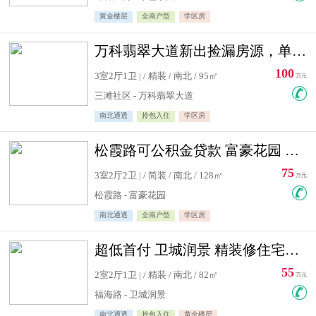
黄金楼层
全南户型
学区房
万科翡翠大道新出捡漏房源，单价10500精装修
100
3室2厅1卫 | / 精装 / 南北 / 95㎡
万元
三滩社区 - 万科翡翠大道
南北通透
拎包入住
学区房
松霞路可公积金贷款 富豪花园 复式住宅急售送小棚
75
3室2厅2卫 | / 简装 / 南北 / 128㎡
万元
松霞路 - 富豪花园
南北通透
全南户型
学区房
超低首付 卫城润景 精装修住宅急售 可公积金贷款
55
2室2厅1卫 | / 精装 / 南北 / 82㎡
万元
福海路 - 卫城润景
南北通透
拎包入住
黄金楼层