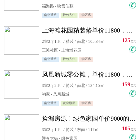
福海路 - 映雪佳苑
南北通透
拎包入住
学区房
上海滩花园精装修单价11800，价格最低的两居室，无敌视野
125
2室2厅1卫 | / 精装 / 南北 / 105.84㎡
万元
三滩社区 - 上海滩花园
南北通透
拎包入住
学区房
凤凰新城零公摊，单价11800，白银楼层，一个车库另算
159
3室2厅2卫 | / 简装 / 南北 / 134.15㎡
万元
初家 - 凤凰新城
南北通透
黄金楼层
学区房
捡漏房源！绿色家园单价9000的大三居，实验小学永明双学区
105
3室2厅1卫 | / 简装 / 东南 / 117㎡
万元
迎春大街 - 绿色家园