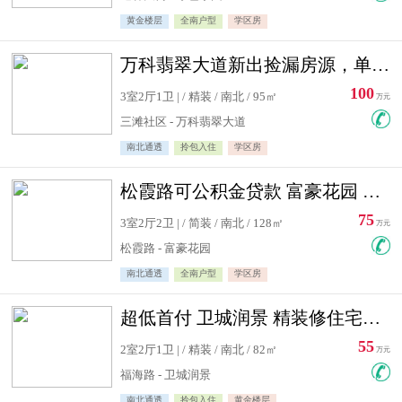
黄金楼层
全南户型
学区房
万科翡翠大道新出捡漏房源，单价10500精装修
100
3室2厅1卫 | / 精装 / 南北 / 95㎡
万元
三滩社区 - 万科翡翠大道
南北通透
拎包入住
学区房
松霞路可公积金贷款 富豪花园 复式住宅急售送小棚
75
3室2厅2卫 | / 简装 / 南北 / 128㎡
万元
松霞路 - 富豪花园
南北通透
全南户型
学区房
超低首付 卫城润景 精装修住宅急售 可公积金贷款
55
2室2厅1卫 | / 精装 / 南北 / 82㎡
万元
福海路 - 卫城润景
南北通透
拎包入住
黄金楼层