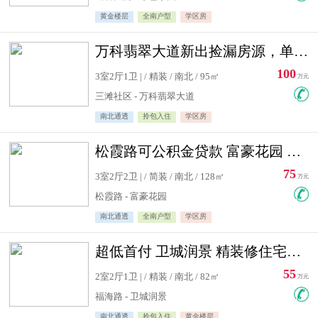
黄金楼层
全南户型
学区房
万科翡翠大道新出捡漏房源，单价10500精装修
100
3室2厅1卫 | / 精装 / 南北 / 95㎡
万元
三滩社区 - 万科翡翠大道
南北通透
拎包入住
学区房
松霞路可公积金贷款 富豪花园 复式住宅急售送小棚
75
3室2厅2卫 | / 简装 / 南北 / 128㎡
万元
松霞路 - 富豪花园
南北通透
全南户型
学区房
超低首付 卫城润景 精装修住宅急售 可公积金贷款
55
2室2厅1卫 | / 精装 / 南北 / 82㎡
万元
福海路 - 卫城润景
南北通透
拎包入住
黄金楼层