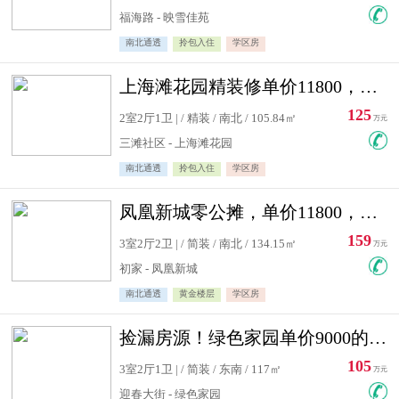
福海路 - 映雪佳苑
南北通透
拎包入住
学区房
上海滩花园精装修单价11800，价格最低的两居室，无敌视野
125
2室2厅1卫 | / 精装 / 南北 / 105.84㎡
万元
三滩社区 - 上海滩花园
南北通透
拎包入住
学区房
凤凰新城零公摊，单价11800，白银楼层，一个车库另算
159
3室2厅2卫 | / 简装 / 南北 / 134.15㎡
万元
初家 - 凤凰新城
南北通透
黄金楼层
学区房
捡漏房源！绿色家园单价9000的大三居，实验小学永明双学区
105
3室2厅1卫 | / 简装 / 东南 / 117㎡
万元
迎春大街 - 绿色家园