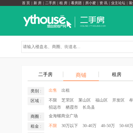
首 页
|
新 房
|
二手房
|
租 房
|
看房团
|
房小蜜
|
资 讯
|
业主论坛
|
装
二手房
租房
商铺
出售
出租
类别 :
不限
芝罘区
莱山区
福山区
开发区
区域 :
招远市
栖霞市
长岛县
金海螺商业广场
商圈 :
不限
30万以下
30-40万
40-50万
50-60
租金 :