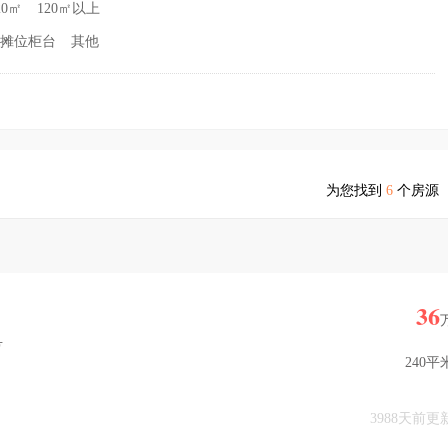
20㎡
120㎡以上
摊位柜台
其他
为您找到
6
个房源
36
号
240平
3988天前更