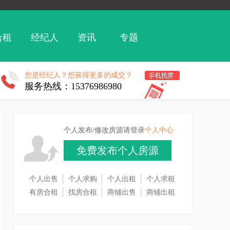
合租
经纪人
资讯
专题
您是经纪人？想获得更多的成交？
服务热线：15376986980
个人发布/修改房源请登录
个人中心
免费发布个人房源
个人出售
个人求购
个人出租
个人求租
有房合租
找房合租
商铺出售
商铺出租