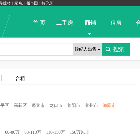
修建材
|
家 电
|
楼市图
|
特价房
首 页
二手房
商铺
租房
合租
牟平区
高新区
蓬莱市
龙口市
莱阳市
莱州市
海阳市
万
60-80万
80-110万
110-150万
150万以上