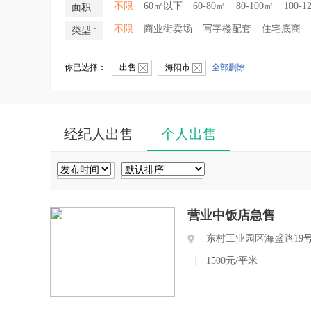
不限
60㎡以下
60-80㎡
80-100㎡
100-1
面积 :
不限
商业街卖场
写字楼配套
住宅底商
类型 :
你已选择：
出售
海阳市
全部删除
经纪人出售
个人出售
营业中饭店急售
- 东村工业园区海盛路19
|
1500元/平米