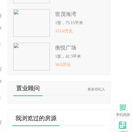
世茂海湾
万
1室，75.15平米
米
153.0万元
新
衡悦广场
1室，42.3平米
50.0万元
万
米
置业顾问
更多经纪人
新
我浏览过的房源
万