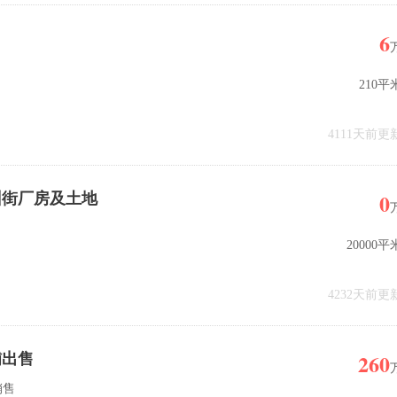
6
210平
4111天前更
0
州街厂房及土地
20000平
4232天前更
260
铺出售
销售