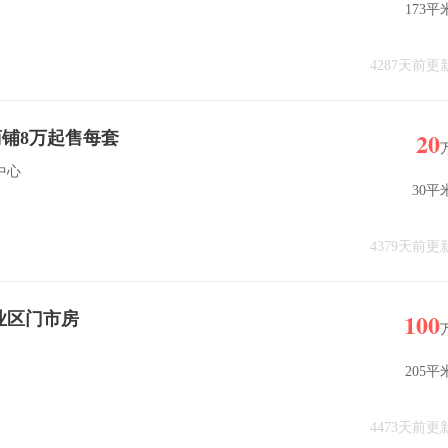
173平
4287天前更
20
铺8万起售每套
中心
30平
4379天前更
100
业区门市房
205平
4473天前更