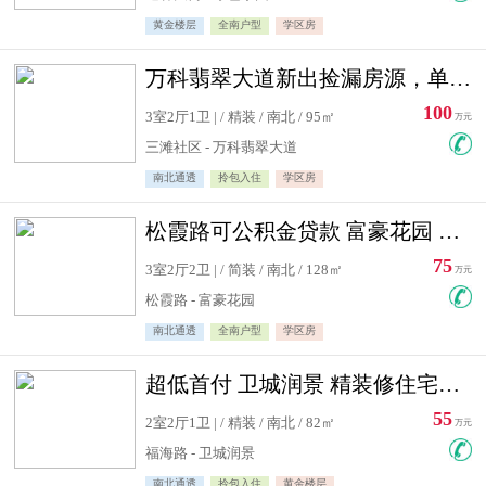
黄金楼层
全南户型
学区房
万科翡翠大道新出捡漏房源，单价10500精装修
100
3室2厅1卫 | / 精装 / 南北 / 95㎡
万元
三滩社区 - 万科翡翠大道
南北通透
拎包入住
学区房
松霞路可公积金贷款 富豪花园 复式住宅急售送小棚
75
3室2厅2卫 | / 简装 / 南北 / 128㎡
万元
松霞路 - 富豪花园
南北通透
全南户型
学区房
超低首付 卫城润景 精装修住宅急售 可公积金贷款
55
2室2厅1卫 | / 精装 / 南北 / 82㎡
万元
福海路 - 卫城润景
南北通透
拎包入住
黄金楼层