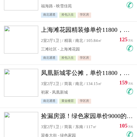
福海路 - 映雪佳苑
南北通透
拎包入住
学区房
上海滩花园精装修单价11800，价格最低的两居室，无敌视野
125
2室2厅1卫 | / 精装 / 南北 / 105.84㎡
万元
三滩社区 - 上海滩花园
南北通透
拎包入住
学区房
凤凰新城零公摊，单价11800，白银楼层，一个车库另算
159
3室2厅2卫 | / 简装 / 南北 / 134.15㎡
万元
初家 - 凤凰新城
南北通透
黄金楼层
学区房
捡漏房源！绿色家园单价9000的大三居，实验小学永明双学区
105
3室2厅1卫 | / 简装 / 东南 / 117㎡
万元
迎春大街 - 绿色家园