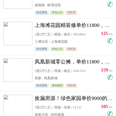
福海路 - 映雪佳苑
南北通透
拎包入住
学区房
上海滩花园精装修单价11800，价格最低的两居室，无敌视野
125
2室2厅1卫 | / 精装 / 南北 / 105.84㎡
万元
三滩社区 - 上海滩花园
南北通透
拎包入住
学区房
凤凰新城零公摊，单价11800，白银楼层，一个车库另算
159
3室2厅2卫 | / 简装 / 南北 / 134.15㎡
万元
初家 - 凤凰新城
南北通透
黄金楼层
学区房
捡漏房源！绿色家园单价9000的大三居，实验小学永明双学区
105
3室2厅1卫 | / 简装 / 东南 / 117㎡
万元
迎春大街 - 绿色家园