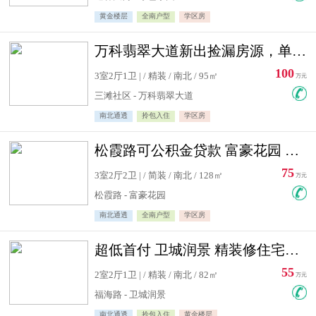
黄金楼层
全南户型
学区房
万科翡翠大道新出捡漏房源，单价10500精装修
100
3室2厅1卫 | / 精装 / 南北 / 95㎡
万元
三滩社区 - 万科翡翠大道
南北通透
拎包入住
学区房
松霞路可公积金贷款 富豪花园 复式住宅急售送小棚
75
3室2厅2卫 | / 简装 / 南北 / 128㎡
万元
松霞路 - 富豪花园
南北通透
全南户型
学区房
超低首付 卫城润景 精装修住宅急售 可公积金贷款
55
2室2厅1卫 | / 精装 / 南北 / 82㎡
万元
福海路 - 卫城润景
南北通透
拎包入住
黄金楼层