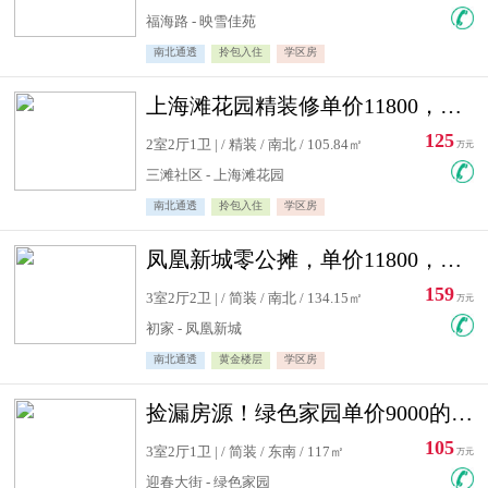
福海路 - 映雪佳苑
南北通透
拎包入住
学区房
上海滩花园精装修单价11800，价格最低的两居室，无敌视野
125
2室2厅1卫 | / 精装 / 南北 / 105.84㎡
万元
三滩社区 - 上海滩花园
南北通透
拎包入住
学区房
凤凰新城零公摊，单价11800，白银楼层，一个车库另算
159
3室2厅2卫 | / 简装 / 南北 / 134.15㎡
万元
初家 - 凤凰新城
南北通透
黄金楼层
学区房
捡漏房源！绿色家园单价9000的大三居，实验小学永明双学区
105
3室2厅1卫 | / 简装 / 东南 / 117㎡
万元
迎春大街 - 绿色家园