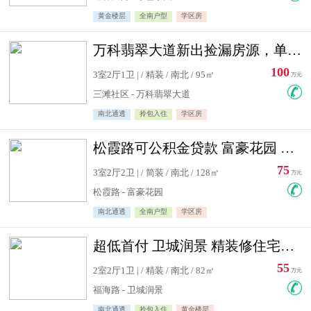
黄金楼层
全南户型
学区房
万科翡翠大道新出捡漏房源，单价10500精装修
100
3室2厅1卫 | / 精装 / 南北 / 95㎡
万元
三滩社区 - 万科翡翠大道
南北通透
拎包入住
学区房
松霞路可公积金贷款 富豪花园 复式住宅急售送小棚
75
3室2厅2卫 | / 简装 / 南北 / 128㎡
万元
松霞路 - 富豪花园
南北通透
全南户型
学区房
超低首付 卫城润景 精装修住宅急售 可公积金贷款
55
2室2厅1卫 | / 精装 / 南北 / 82㎡
万元
福海路 - 卫城润景
南北通透
拎包入住
黄金楼层