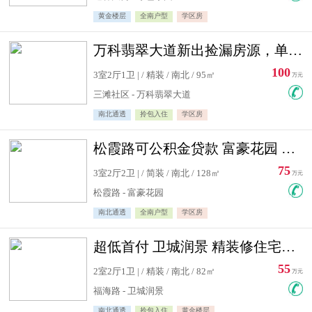
黄金楼层
全南户型
学区房
万科翡翠大道新出捡漏房源，单价10500精装修
100
3室2厅1卫 | / 精装 / 南北 / 95㎡
万元
三滩社区 - 万科翡翠大道
南北通透
拎包入住
学区房
松霞路可公积金贷款 富豪花园 复式住宅急售送小棚
75
3室2厅2卫 | / 简装 / 南北 / 128㎡
万元
松霞路 - 富豪花园
南北通透
全南户型
学区房
超低首付 卫城润景 精装修住宅急售 可公积金贷款
55
2室2厅1卫 | / 精装 / 南北 / 82㎡
万元
福海路 - 卫城润景
南北通透
拎包入住
黄金楼层