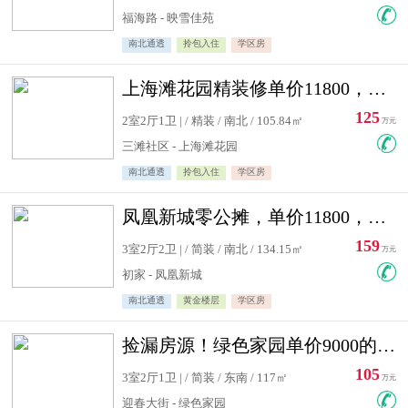
福海路 - 映雪佳苑
南北通透
拎包入住
学区房
上海滩花园精装修单价11800，价格最低的两居室，无敌视野
125
2室2厅1卫 | / 精装 / 南北 / 105.84㎡
万元
三滩社区 - 上海滩花园
南北通透
拎包入住
学区房
凤凰新城零公摊，单价11800，白银楼层，一个车库另算
159
3室2厅2卫 | / 简装 / 南北 / 134.15㎡
万元
初家 - 凤凰新城
南北通透
黄金楼层
学区房
捡漏房源！绿色家园单价9000的大三居，实验小学永明双学区
105
3室2厅1卫 | / 简装 / 东南 / 117㎡
万元
迎春大街 - 绿色家园