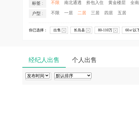
不限
南北通透
拎包入住
黄金楼层
全南
标签 :
不限
一居
二居
三居
四居
五居
户型 :
你已选择：
出售
长岛县
80-110万
60㎡以
经纪人出售
个人出售