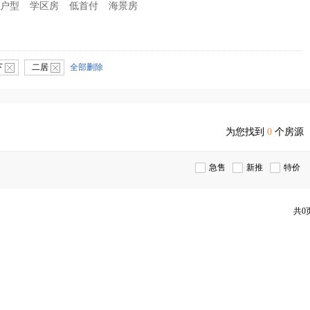
户型
学区房
低首付
海景房
下
二居
全部删除
为您找到
0
个房源
急售
新推
特价
共0