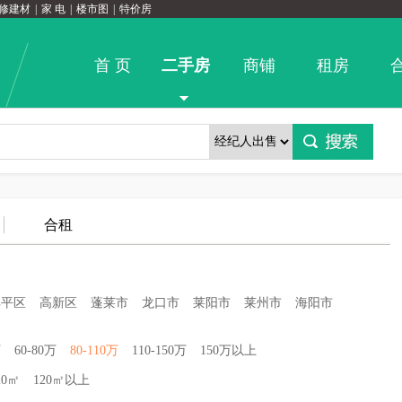
修建材
|
家 电
|
楼市图
|
特价房
首 页
二手房
商铺
租房
合租
牟平区
高新区
蓬莱市
龙口市
莱阳市
莱州市
海阳市
万
60-80万
80-110万
110-150万
150万以上
20㎡
120㎡以上