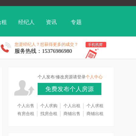
合租
经纪人
资讯
专题
您是经纪人？想获得更多的成交？
服务热线：15376986980
个人发布/修改房源请登录
个人中心
免费发布个人房源
个人出售
个人求购
个人出租
个人求租
有房合租
找房合租
商铺出售
商铺出租