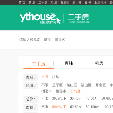
首 页
|
新 房
|
二手房
|
租 房
|
看房团
|
房小蜜
|
资 讯
|
业主论坛
|
装
商铺
租房
二手房
出售
求购
类别 :
不限
芝罘区
莱山区
福山区
开发区
区域 :
招远市
栖霞市
长岛县
不限
30万以下
30-40万
40-50万
50-60
总价 :
不限
60㎡以下
60-80㎡
80-100㎡
100-1
面积 :