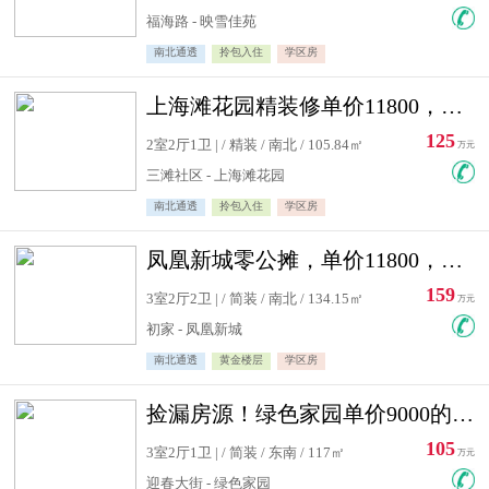
福海路 - 映雪佳苑
南北通透
拎包入住
学区房
上海滩花园精装修单价11800，价格最低的两居室，无敌视野
125
2室2厅1卫 | / 精装 / 南北 / 105.84㎡
万元
三滩社区 - 上海滩花园
南北通透
拎包入住
学区房
凤凰新城零公摊，单价11800，白银楼层，一个车库另算
159
3室2厅2卫 | / 简装 / 南北 / 134.15㎡
万元
初家 - 凤凰新城
南北通透
黄金楼层
学区房
捡漏房源！绿色家园单价9000的大三居，实验小学永明双学区
105
3室2厅1卫 | / 简装 / 东南 / 117㎡
万元
迎春大街 - 绿色家园