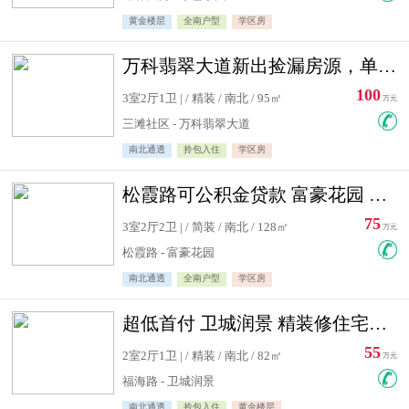
黄金楼层
全南户型
学区房
万科翡翠大道新出捡漏房源，单价10500精装修
100
3室2厅1卫 | / 精装 / 南北 / 95㎡
万元
三滩社区 - 万科翡翠大道
南北通透
拎包入住
学区房
松霞路可公积金贷款 富豪花园 复式住宅急售送小棚
75
3室2厅2卫 | / 简装 / 南北 / 128㎡
万元
松霞路 - 富豪花园
南北通透
全南户型
学区房
超低首付 卫城润景 精装修住宅急售 可公积金贷款
55
2室2厅1卫 | / 精装 / 南北 / 82㎡
万元
福海路 - 卫城润景
南北通透
拎包入住
黄金楼层