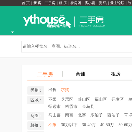
首 页
|
新 房
|
二手房
|
租 房
|
看房团
|
房小蜜
|
资 讯
|
业主论坛
|
装
商铺
租房
二手房
出售
求购
类别 :
不限
芝罘区
莱山区
福山区
开发区
区域 :
招远市
栖霞市
长岛县
马山寨
南寨
北寨
东泊子
西泊子
草
商圈 :
不限
30万以下
30-40万
40-50万
50-60
总价 :