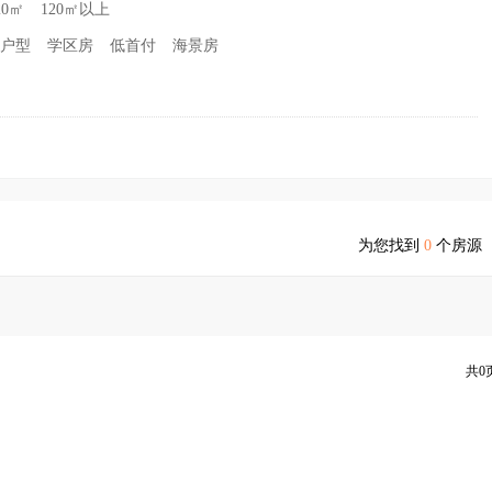
20㎡
120㎡以上
户型
学区房
低首付
海景房
为您找到
0
个房源
共0