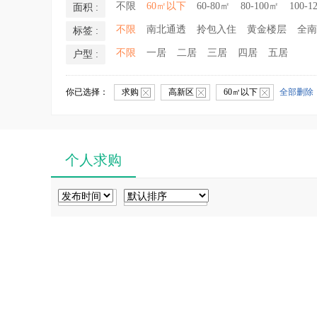
不限
60㎡以下
60-80㎡
80-100㎡
100-1
面积 :
不限
南北通透
拎包入住
黄金楼层
全南
标签 :
不限
一居
二居
三居
四居
五居
户型 :
你已选择：
求购
高新区
60㎡以下
全部删除
个人求购