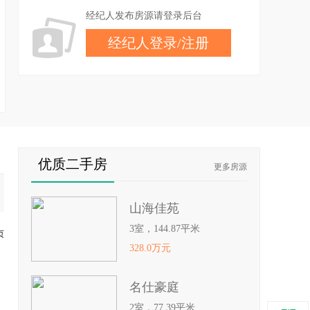
经纪人发布房源请登录后台
经纪人登录
/
注册
优质二手房
更多房源
山海佳苑
3室，144.87平米
页
328.0万元
名仕豪庭
2室，77.39平米