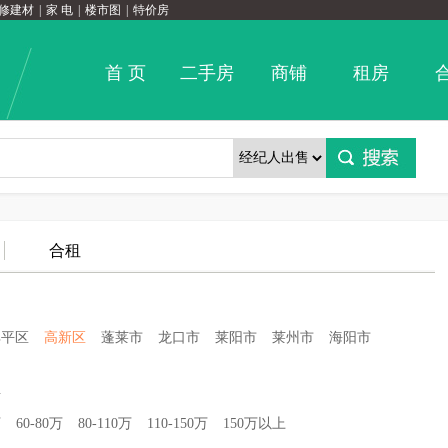
修建材
|
家 电
|
楼市图
|
特价房
首 页
二手房
商铺
租房
合租
牟平区
高新区
蓬莱市
龙口市
莱阳市
莱州市
海阳市
埠
万
60-80万
80-110万
110-150万
150万以上