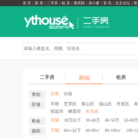
首 页
|
新 房
|
二手房
|
租 房
|
看房团
|
房小蜜
|
资 讯
|
业主论坛
|
装
二手房
租房
商铺
出售
出租
类别 :
不限
芝罘区
莱山区
福山区
开发区
区域 :
招远市
栖霞市
长岛县
不限
30万以下
30-40万
40-50万
50-60
租金 :
不限
60㎡以下
60-80㎡
80-100㎡
100-1
面积 :