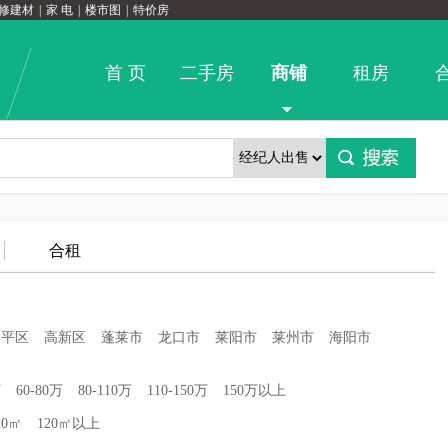
修建材
|
家 电
|
楼市图
|
特价房
首 页
二手房
商铺
租房
合租
牟平区
高新区
蓬莱市
龙口市
莱阳市
莱州市
海阳市
万
60-80万
80-110万
110-150万
150万以上
20㎡
120㎡以上