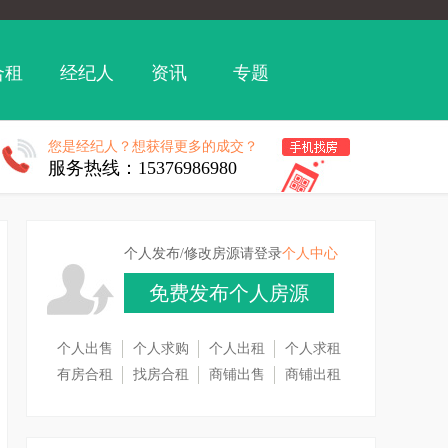
合租
经纪人
资讯
专题
您是经纪人？想获得更多的成交？
服务热线：15376986980
个人发布/修改房源请登录
个人中心
免费发布个人房源
个人出售
个人求购
个人出租
个人求租
有房合租
找房合租
商铺出售
商铺出租