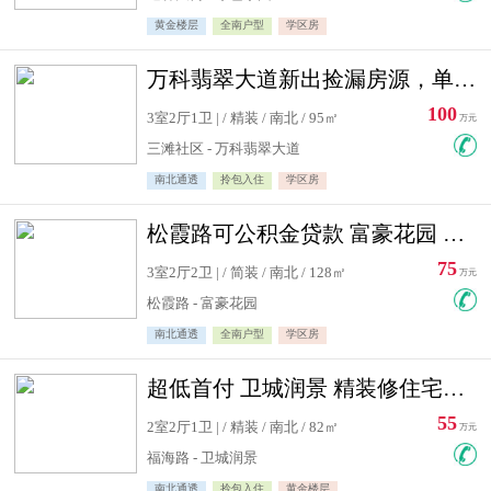
黄金楼层
全南户型
学区房
万科翡翠大道新出捡漏房源，单价10500精装修
100
3室2厅1卫 | / 精装 / 南北 / 95㎡
万元
三滩社区 - 万科翡翠大道
南北通透
拎包入住
学区房
松霞路可公积金贷款 富豪花园 复式住宅急售送小棚
75
3室2厅2卫 | / 简装 / 南北 / 128㎡
万元
松霞路 - 富豪花园
南北通透
全南户型
学区房
超低首付 卫城润景 精装修住宅急售 可公积金贷款
55
2室2厅1卫 | / 精装 / 南北 / 82㎡
万元
福海路 - 卫城润景
南北通透
拎包入住
黄金楼层