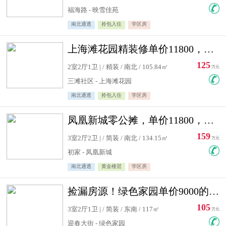
福海路 - 映雪佳苑
南北通透
拎包入住
学区房
上海滩花园精装修单价11800，价格最低的两居室，无敌视野
125
2室2厅1卫 | / 精装 / 南北 / 105.84㎡
万元
三滩社区 - 上海滩花园
南北通透
拎包入住
学区房
凤凰新城零公摊，单价11800，白银楼层，一个车库另算
159
3室2厅2卫 | / 简装 / 南北 / 134.15㎡
万元
初家 - 凤凰新城
南北通透
黄金楼层
学区房
捡漏房源！绿色家园单价9000的大三居，实验小学永明双学区
105
3室2厅1卫 | / 简装 / 东南 / 117㎡
万元
迎春大街 - 绿色家园