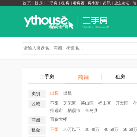
首 页
|
新 房
|
二手房
|
租 房
|
看房团
|
房小蜜
|
资 讯
|
业主论坛
|
装
二手房
租房
商铺
出售
出租
类别 :
不限
芝罘区
莱山区
福山区
开发区
区域 :
招远市
栖霞市
长岛县
百货大楼
商圈 :
不限
30万以下
30-40万
40-50万
50-60
租金 :