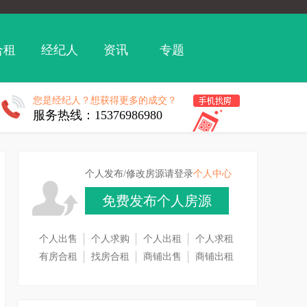
合租
经纪人
资讯
专题
您是经纪人？想获得更多的成交？
服务热线：15376986980
个人发布/修改房源请登录
个人中心
免费发布个人房源
个人出售
个人求购
个人出租
个人求租
有房合租
找房合租
商铺出售
商铺出租