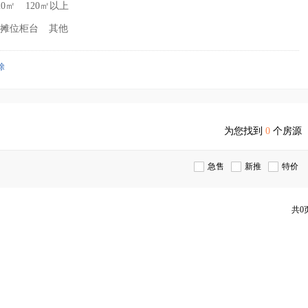
20㎡
120㎡以上
摊位柜台
其他
除
为您找到
0
个房源
急售
新推
特价
共0