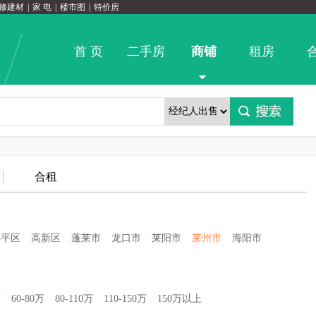
修建材
|
家 电
|
楼市图
|
特价房
首 页
二手房
商铺
租房
合租
牟平区
高新区
蓬莱市
龙口市
莱阳市
莱州市
海阳市
万
60-80万
80-110万
110-150万
150万以上