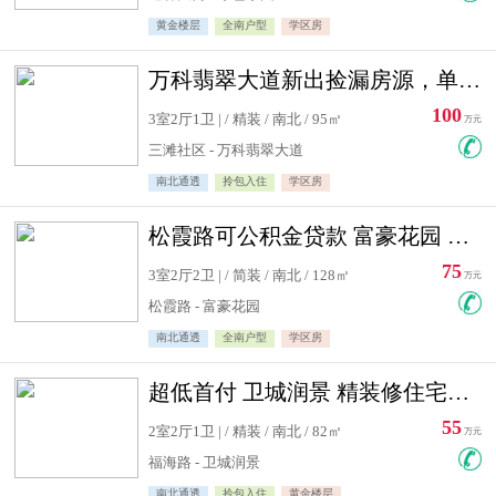
黄金楼层
全南户型
学区房
万科翡翠大道新出捡漏房源，单价10500精装修
100
3室2厅1卫 | / 精装 / 南北 / 95㎡
万元
三滩社区 - 万科翡翠大道
南北通透
拎包入住
学区房
松霞路可公积金贷款 富豪花园 复式住宅急售送小棚
75
3室2厅2卫 | / 简装 / 南北 / 128㎡
万元
松霞路 - 富豪花园
南北通透
全南户型
学区房
超低首付 卫城润景 精装修住宅急售 可公积金贷款
55
2室2厅1卫 | / 精装 / 南北 / 82㎡
万元
福海路 - 卫城润景
南北通透
拎包入住
黄金楼层