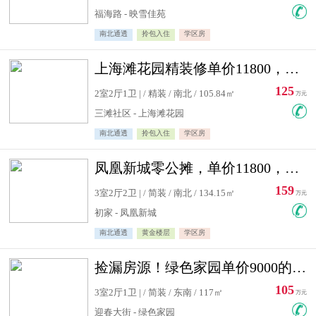
福海路 - 映雪佳苑
南北通透
拎包入住
学区房
上海滩花园精装修单价11800，价格最低的两居室，无敌视野
125
2室2厅1卫 | / 精装 / 南北 / 105.84㎡
万元
三滩社区 - 上海滩花园
南北通透
拎包入住
学区房
凤凰新城零公摊，单价11800，白银楼层，一个车库另算
159
3室2厅2卫 | / 简装 / 南北 / 134.15㎡
万元
初家 - 凤凰新城
南北通透
黄金楼层
学区房
捡漏房源！绿色家园单价9000的大三居，实验小学永明双学区
105
3室2厅1卫 | / 简装 / 东南 / 117㎡
万元
迎春大街 - 绿色家园