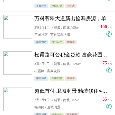
黄金楼层
全南户型
学区房
万科翡翠大道新出捡漏房源，单价10500精装修
100
3室2厅1卫 | / 精装 / 南北 / 95㎡
万元
三滩社区 - 万科翡翠大道
南北通透
拎包入住
学区房
松霞路可公积金贷款 富豪花园 复式住宅急售送小棚
75
3室2厅2卫 | / 简装 / 南北 / 128㎡
万元
松霞路 - 富豪花园
南北通透
全南户型
学区房
超低首付 卫城润景 精装修住宅急售 可公积金贷款
55
2室2厅1卫 | / 精装 / 南北 / 82㎡
万元
福海路 - 卫城润景
南北通透
拎包入住
黄金楼层