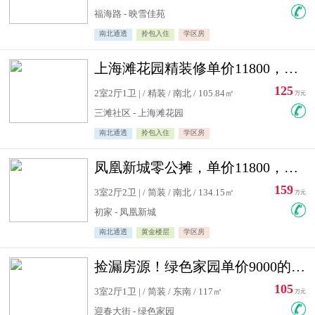
福海路 - 映雪佳苑
南北通透
拎包入住
学区房
上海滩花园精装修单价11800，价格最低的两居室，无敌视野
125
2室2厅1卫 | / 精装 / 南北 / 105.84㎡
万元
三滩社区 - 上海滩花园
南北通透
拎包入住
学区房
凤凰新城零公摊，单价11800，白银楼层，一个车库另算
159
3室2厅2卫 | / 简装 / 南北 / 134.15㎡
万元
初家 - 凤凰新城
南北通透
黄金楼层
学区房
捡漏房源！绿色家园单价9000的大三居，实验小学永明双学区
105
3室2厅1卫 | / 简装 / 东南 / 117㎡
万元
迎春大街 - 绿色家园