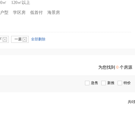
20㎡
120㎡以上
户型
学区房
低首付
海景房
下
一居
全部删除
为您找到
0
个房源
急售
新推
特价
共0