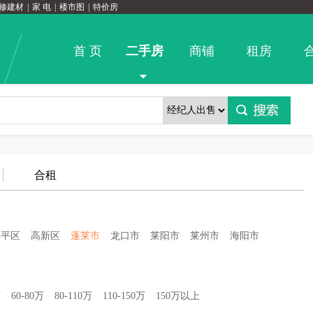
修建材
|
家 电
|
楼市图
|
特价房
首 页
二手房
商铺
租房
合租
牟平区
高新区
蓬莱市
龙口市
莱阳市
莱州市
海阳市
万
60-80万
80-110万
110-150万
150万以上