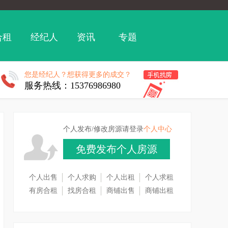
合租
经纪人
资讯
专题
您是经纪人？想获得更多的成交？
服务热线：15376986980
个人发布/修改房源请登录
个人中心
免费发布个人房源
个人出售
个人求购
个人出租
个人求租
有房合租
找房合租
商铺出售
商铺出租