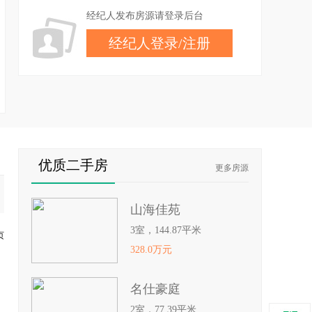
经纪人发布房源请登录后台
经纪人登录
/
注册
优质二手房
更多房源
山海佳苑
3室，144.87平米
页
328.0万元
名仕豪庭
2室，77.39平米