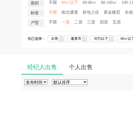
不限
60㎡以下
60-80㎡
80-100㎡
100-1
面积 :
不限
南北通透
拎包入住
黄金楼层
全南
标签 :
不限
一居
二居
三居
四居
五居
户型 :
你已选择：
出售
蓬莱市
30万以下
60㎡以
经纪人出售
个人出售