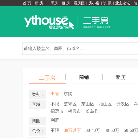
首 页
|
新 房
|
二手房
|
租 房
|
看房团
|
房小蜜
|
资 讯
|
业主论坛
|
装
商铺
租房
二手房
出售
求购
类别 :
不限
芝罘区
莱山区
福山区
开发区
区域 :
招远市
栖霞市
长岛县
利群
商圈 :
不限
30万以下
30-40万
40-50万
50-60
总价 :