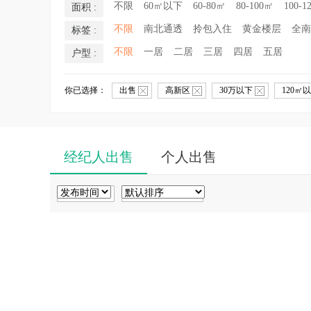
不限
60㎡以下
60-80㎡
80-100㎡
100-1
面积 :
不限
南北通透
拎包入住
黄金楼层
全南
标签 :
不限
一居
二居
三居
四居
五居
户型 :
你已选择：
出售
高新区
30万以下
120㎡
经纪人出售
个人出售