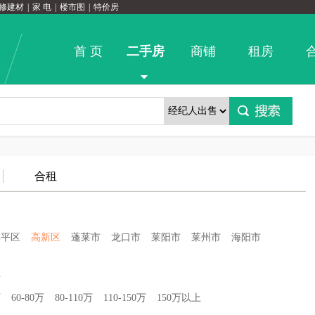
修建材
|
家 电
|
楼市图
|
特价房
首 页
二手房
商铺
租房
合租
牟平区
高新区
蓬莱市
龙口市
莱阳市
莱州市
海阳市
埠
万
60-80万
80-110万
110-150万
150万以上