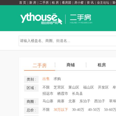
首 页
|
新 房
|
二手房
|
租 房
|
看房团
|
房小蜜
|
资 讯
|
业主论坛
|
装
商铺
租房
二手房
出售
求购
类别 :
不限
芝罘区
莱山区
福山区
开发区
区域 :
招远市
栖霞市
长岛县
马山寨
南寨
北寨
东泊子
西泊子
草
商圈 :
不限
30万以下
30-40万
40-50万
50-60
总价 :