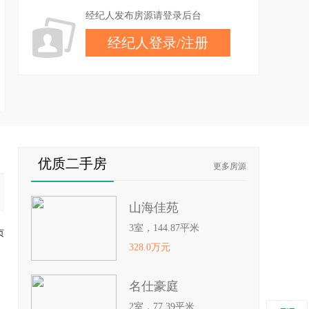
经纪人发布房源请登录后台
经纪人登录
/
注册
优质二手房
更多房源
山海佳苑
3室，144.87平米
页
328.0万元
名仕豪庭
2室，77.39平米