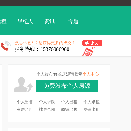
合租
经纪人
资讯
专题
您是经纪人？想获得更多的成交？
服务热线：15376986980
个人发布/修改房源请登录
个人中心
免费发布个人房源
个人出售
个人求购
个人出租
个人求租
有房合租
找房合租
商铺出售
商铺出租