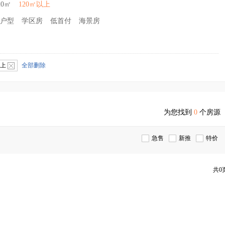
20㎡
120㎡以上
户型
学区房
低首付
海景房
以上
全部删除
为您找到
0
个房源
急售
新推
特价
共0